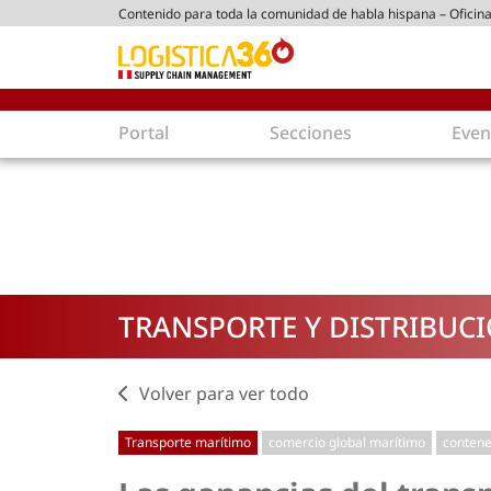
Contenido para toda la comunidad de habla hispana – Oficina
tico peruano
Portal
Secciones
Even
Supply Chain
Inmolo
Tecnología
Almacen
Tendencias
Centros
Actualidad
Parques
TRANSPORTE Y DISTRIBUC
Comercio Exterior
Logíst
Tecnologías
Electro
Aduanas
Empaqu
Volver para ver todo
Agentes de carga
Eficienc
Transporte marítimo
comercio global marítimo
conten
Customer Experience
Econo
Tecnologías
Inversi