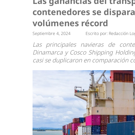
Las ganancias del trans
Tendencias
Actuali
contenedores se dispara
Estrategias
Minería
volúmenes récord
Septiembre 4, 2024
Escrito por:
Redacción Log
Las principales navieras de conte
Dinamarca y Cosco Shipping Holding
casi se duplicaron en comparación co