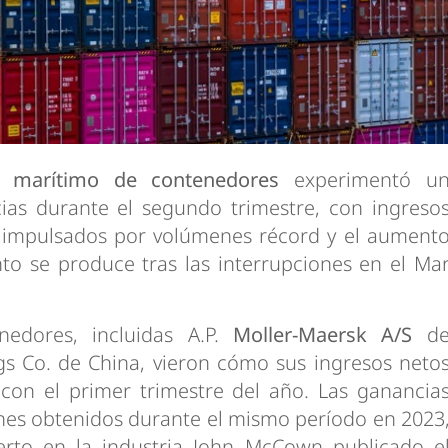
te marítimo de contenedores
experimentó u
cias durante el segundo trimestre, con ingreso
, impulsados por volúmenes récord y el aument
ento se produce tras las interrupciones en el Ma
nedores, incluidas A.P.
Moller-Maersk A/S
d
s Co. de China, vieron cómo sus ingresos neto
con el primer trimestre del año. Las ganancia
ones obtenidos durante el mismo período en 2023
rto en la industria John McCown publicado e