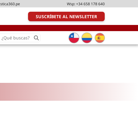
istica360.pe
Wsp:
+34 658 178 640
SUSCRÍBETE AL NEWSLETTER
earch
or:
Transporte y distribución
Última milla
Tecnologías
Transporte multimodal
Management
Perfil logístico
Liderazgo
Metodologías ágiles