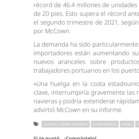
récord de 46.4 millones de unidades
de 20 pies. Esto supera el récord ant
el segundo trimestre de 2021, según 
por McCown.
La demanda ha sido particularmente 
importadores están aumentando sus 
nuevos aranceles sobre producto
trabajadores portuarios en los puertos
«Una huelga en la costa estadounid
clave, interrumpiría gravemente las 
navieras y podría extenderse rápidame
advirtió McCown en su informe.
comercio global marítimo
contenedores
hutíes
m
Si te gustó...¡Compártelo!