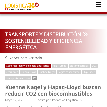
TRANSPORTE Y DISTRIBUCIÓN
SOSTENIBILIDAD Y EFICIENCIA
ENERGÉTICA
Volver para ver todo
Sostenibilidad y eficiencia energética
Asia Europa
biocombustibles
CO2
emisiones
Hapag-Lloyd
Kuehne Nagel
logística marítima
Ship Green
transporte marítimo
Kuehne Nagel y Hapag-Lloyd buscan
reducir CO2 con biocombustibles
Mayo 12, 2026
Escrito por:
Redacción Logística 360