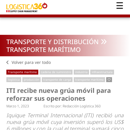
TRANSPORTE Y DISTRIBUCIÓN
TRANSPORTE MARÍTIMO
Volver para ver todo
Transporte marítimo
cadena de suministro
industria
infraestructura
logística
producción
transporte de carga
transporte marítimo
ITI recibe nueva grúa móvil para
reforzar sus operaciones
Marzo 1, 2023
Escrito por:
Redacción Logística 360
Iquique Terminal Internacional (ITI) recibió una
nueva grúa móvil cuya inversión superó los US$
6 millones y con la cual el terminal sumará cinco