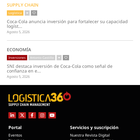
SUPPLY CHAIN
Logística
Coca-Cola anuncia inversión para fortalecer su capacidad
logíst...
Agosto 5, 2026
ECONOMÍA
Inversiones
Antonio Castillo
SNI destaca inversión de Coca-Cola como señal de
confianza en e...
Agosto 5, 2026
Portal
Servicios y suscripción
Eventos
Nuestra Revista Digital