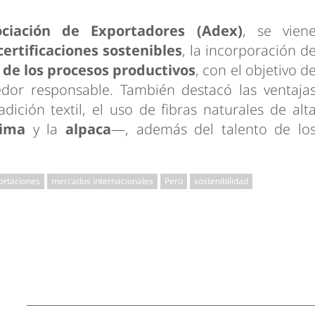
ociación de Exportadores (Adex)
, se vien
certificaciones sostenibles
, la incorporación d
n de los procesos productivos
, con el objetivo d
dor responsable. También destacó las ventaja
dición textil, el uso de fibras naturales de alt
pima
y la
alpaca
—, además del talento de lo
ortaciones
mercados internacionales
Perú
sostenibilidad