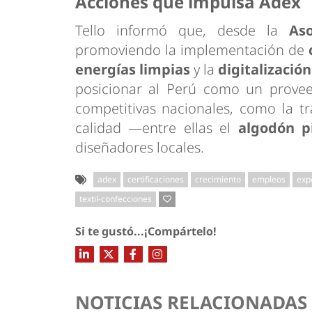
Acciones que impulsa Adex
Tello informó que, desde la
As
promoviendo la implementación de
energías limpias
y la
digitalizació
posicionar al Perú como un provee
competitivas nacionales, como la tra
calidad —entre ellas el
algodón 
diseñadores locales.
adex
certificaciones
crecimiento
empleos
exp
textil-confecciones
Si te gustó...¡Compártelo!
NOTICIAS RELACIONADAS