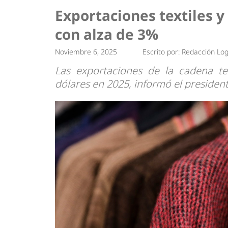
Tendencias
Actuali
Exportaciones textiles y
Estrategias
Minería
con alza de 3%
Noviembre 6, 2025
Escrito por:
Redacción Log
Las exportaciones de la cadena tex
dólares en 2025, informó el president