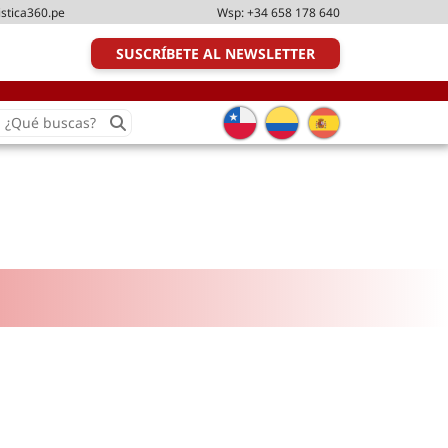
istica360.pe
Wsp:
+34 658 178 640
SUSCRÍBETE AL NEWSLETTER
earch
or:
Transporte y distribución
Última milla
Tecnologías
Transporte multimodal
Management
Perfil logístico
Liderazgo
Metodologías ágiles