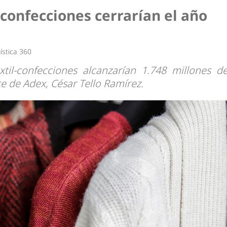
dad
 confecciones cerrarían el año
ística 360
til-confecciones alcanzarían 1.748 millones d
e de Adex, César Tello Ramírez.