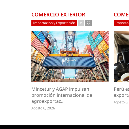
COMERCIO EXTERIOR
COME
Importación y Exportación
Importac
Mincetur y AGAP impulsan
Perú es
promoción internacional de
exporta
agroexportac...
Agosto 6,
Agosto 6, 2026