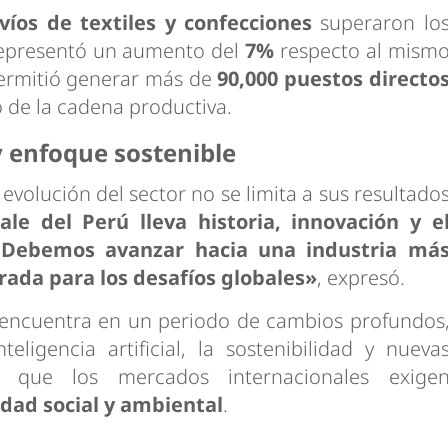
víos de textiles y confecciones
superaron lo
representó un aumento del
7%
respecto al mism
ermitió generar más de
90,000 puestos directo
 de la cadena productiva.
 enfoque sostenible
evolución del sector no se limita a sus resultado
le del Perú lleva historia, innovación y e
 Debemos avanzar hacia una industria má
rada para los desafíos globales»
, expresó.
encuentra en un periodo de cambios profundos
eligencia artificial, la sostenibilidad y nueva
 que los mercados internacionales exige
dad social y ambiental
.