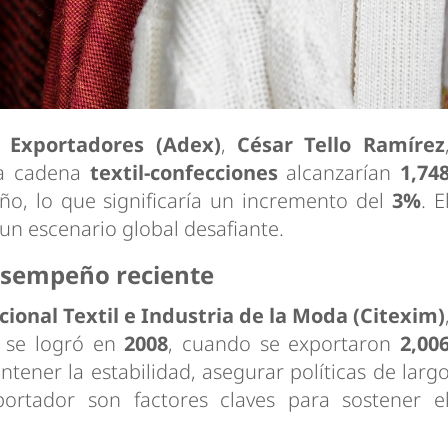
e Exportadores (Adex)
,
César Tello Ramírez
la cadena
textil-confecciones
alcanzarían
1,74
año, lo que significaría un incremento del
3%
. E
un escenario global desafiante.
esempeño reciente
ional Textil e Industria de la Moda (Citexim)
o se logró en
2008
, cuando se exportaron
2,00
ntener la estabilidad, asegurar políticas de larg
portador son factores claves para sostener e