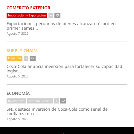
COMERCIO EXTERIOR
Importación y Exportación
Exportaciones peruanas de bienes alcanzan récord en
primer semes...
Agosto 7, 2026
SUPPLY CHAIN
Logística
Coca-Cola anuncia inversión para fortalecer su capacidad
logíst...
Agosto 5, 2026
ECONOMÍA
Inversiones
Antonio Castillo
SNI destaca inversión de Coca-Cola como señal de
confianza en e...
Agosto 5, 2026