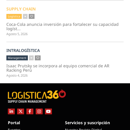
SUPPLY CHAIN
Logística
Coca-Cola anuncia inversión para fortalecer su capacidad
logíst...
Agosto 5, 2026
INTRALOGÍSTICA
Management
Isaac Prutsky se incorpora al equipo comercial de AR
Racking Perú
Agosto 4, 2026
Portal
Servicios y suscripción
Eventos
Nuestra Revista Digital