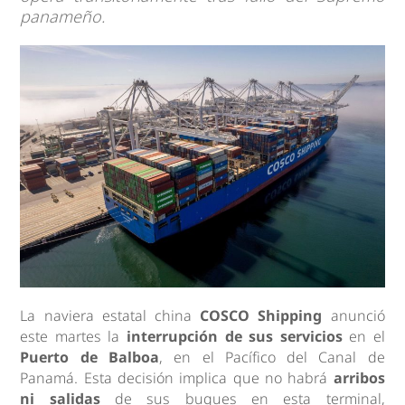
panameño.
La naviera estatal china
COSCO Shipping
anunció
este martes la
interrupción de sus servicios
en el
Puerto de Balboa
, en el Pacífico del Canal de
Panamá. Esta decisión implica que no habrá
arribos
ni salidas
de sus buques en esta terminal,