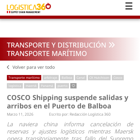
TRANSPORTE Y DISTRIBUCIÓN
TRANSPORTE MARÍTIMO
Volver para ver todo
Transporte marítimo
arbitraje
Balboa
Canal
CK Hutchison
Cosco
logística
maersk
Panamá
puerto
COSCO Shipping suspende salidas y
arribos en el Puerto de Balboa
Marzo 11, 2026
Escrito por:
Redacción Logística 360
La naviera china informa cancelación de
reservas y ajustes logísticos mientras Maersk
opera transitoriamente tras fallo del Supremo