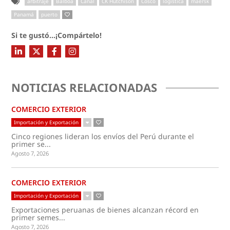
arbitraje
Balboa
Canal
CK Hutchison
Cosco
logística
maersk
Panamá
puerto
Si te gustó...¡Compártelo!
NOTICIAS RELACIONADAS
COMERCIO EXTERIOR
Importación y Exportación
Cinco regiones lideran los envíos del Perú durante el
primer se...
Agosto 7, 2026
COMERCIO EXTERIOR
Importación y Exportación
Exportaciones peruanas de bienes alcanzan récord en
primer semes...
Agosto 7, 2026