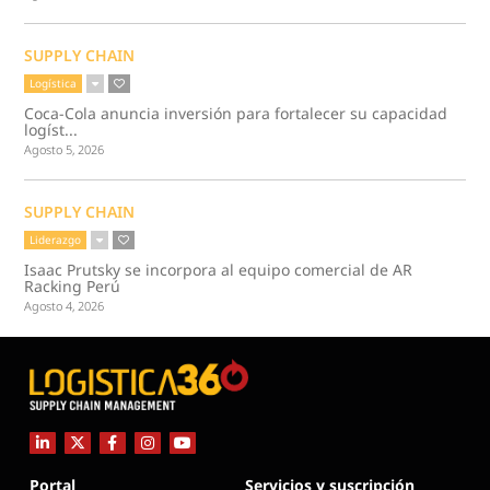
SUPPLY CHAIN
Logística
Coca-Cola anuncia inversión para fortalecer su capacidad
logíst...
Agosto 5, 2026
SUPPLY CHAIN
Liderazgo
Isaac Prutsky se incorpora al equipo comercial de AR
Racking Perú
Agosto 4, 2026
Portal
Servicios y suscripción