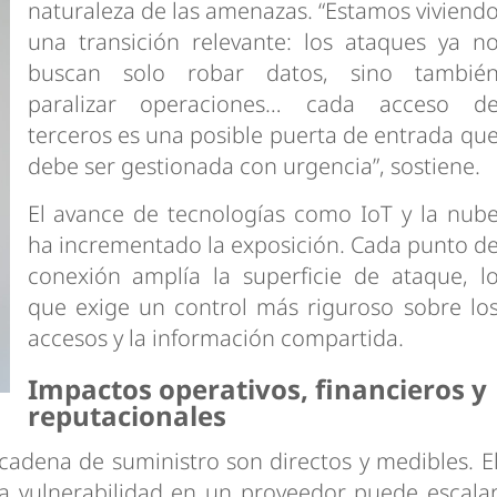
naturaleza de las amenazas. “Estamos viviend
una transición relevante: los ataques ya n
buscan solo robar datos, sino tambié
paralizar operaciones… cada acceso d
terceros es una posible puerta de entrada qu
debe ser gestionada con urgencia”, sostiene.
El avance de tecnologías como IoT y la nub
ha incrementado la exposición. Cada punto d
conexión amplía la superficie de ataque, l
que exige un control más riguroso sobre lo
accesos y la información compartida.
Impactos operativos, financieros y
reputacionales
cadena de suministro son directos y medibles. E
 vulnerabilidad en un proveedor puede escala