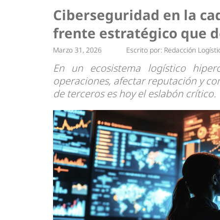
Tendencias
Actualidad
Ciberseguridad en la ca
Estrategias
Minería
frente estratégico que d
Marzo 31, 2026
Escrito por:
Redacción Logísti
En un ecosistema logístico hiper
operaciones, afectar reputación y co
de terceros es hoy el eslabón crítico.