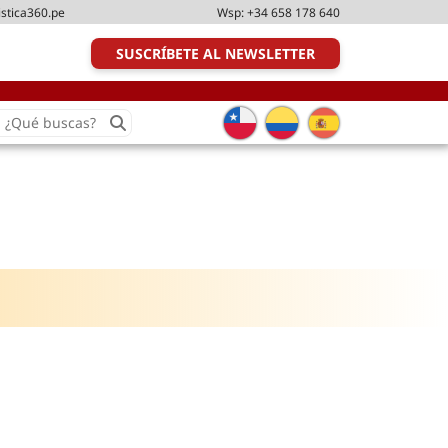
istica360.pe
Wsp:
+34 658 178 640
SUSCRÍBETE AL NEWSLETTER
earch
or:
Transporte y distribución
Última milla
Tecnologías
Transporte multimodal
Management
Perfil logístico
Liderazgo
Metodologías ágiles