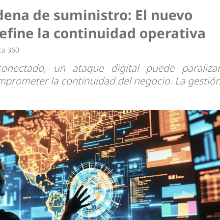
dena de suministro: El nuevo
efine la continuidad operativa
ca 360
conectado, un ataque digital puede paraliza
mprometer la continuidad del negocio. La gestió