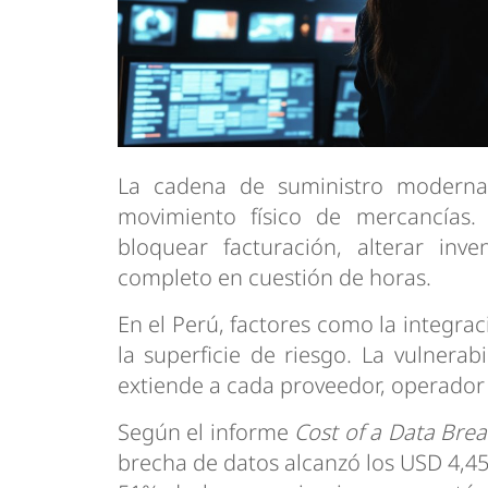
La cadena de suministro moderna
movimiento físico de mercancías.
bloquear facturación, alterar inve
completo en cuestión de horas.
En el Perú, factores como la integra
la superficie de riesgo. La vulnerab
extiende a cada proveedor, operador 
Según el informe
Cost of a Data Bre
brecha de datos alcanzó los USD 4,45 