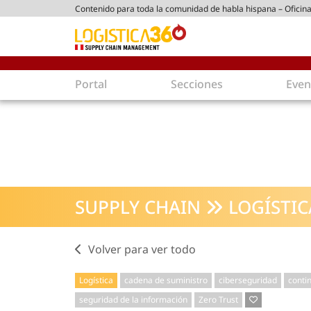
Contenido para toda la comunidad de habla hispana – Oficina
tico peruano
Portal
Secciones
Even
Supply Chain
Inmologíst
Tecnología
Almacenes en
Tendencias
Centros de Di
Actualidad
Parques Logís
SUPPLY CHAIN
LOGÍSTIC
Comercio Exterior
Logística S
Tecnologías
Electromovili
Aduanas
Empaques ec
Volver para ver todo
Agentes de carga
Eficiencia ene
Logística
cadena de suministro
ciberseguridad
conti
Customer Experience
Economía
seguridad de la información
Zero Trust
Tecnologías
Inversiones