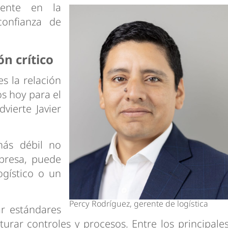
mente en la
confianza de
ón crítico
s la relación
s hoy para el
vierte Javier
más débil no
presa, puede
ogístico o un
Percy Rodríguez, gerente de logística
ar estándares
urar controles y procesos. Entre los principale