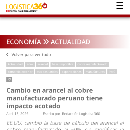
ECONOMÍA
ACTUALIDAD
Volver para ver todo
Actualidad
adex
arancel
base imponible
cobre manufacturado
comercio exterior
estados unidos
exportaciones
manufacturas
Perú
Cambio en arancel al cobre
manufacturado peruano tiene
impacto acotado
Abril 13, 2026
Escrito por:
Redacción Logística 360
EE.UU. cambió la base de cálculo del arancel al
cobre manufacturado al 50%, sin modificar la