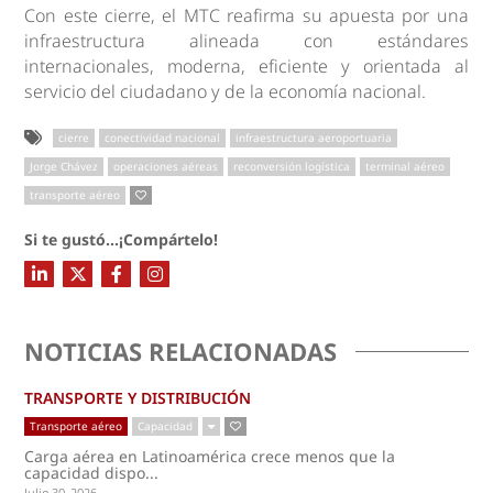
Con este cierre, el MTC reafirma su apuesta por una
infraestructura alineada con estándares
internacionales, moderna, eficiente y orientada al
servicio del ciudadano y de la economía nacional.
cierre
conectividad nacional
infraestructura aeroportuaria
Jorge Chávez
operaciones aéreas
reconversión logística
terminal aéreo
transporte aéreo
Si te gustó...¡Compártelo!
NOTICIAS RELACIONADAS
TRANSPORTE Y DISTRIBUCIÓN
Transporte aéreo
Capacidad
Carga aérea en Latinoamérica crece menos que la
capacidad dispo...
Julio 30, 2026