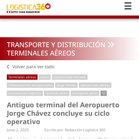
TRANSPORTE Y DISTRIBUCIÓN
TERMINALES AÉREOS
Volver para ver todo
Terminales aéreos
cierre
conectividad nacional
infraestructura aeroportuaria
Jorge Chávez
operaciones aéreas
reconversión logística
terminal aéreo
transporte aéreo
Antiguo terminal del Aeropuerto
Jorge Chávez concluye su ciclo
operativo
Junio 2, 2025
Escrito por:
Redacción Logística 360