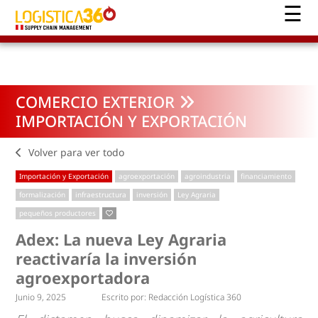
COMERCIO EXTERIOR
IMPORTACIÓN Y EXPORTACIÓN
Volver para ver todo
Importación y Exportación
agroexportación
agroindustria
financiamiento
formalización
infraestructura
inversión
Ley Agraria
pequeños productores
Adex: La nueva Ley Agraria
reactivaría la inversión
agroexportadora
Junio 9, 2025
Escrito por:
Redacción Logística 360