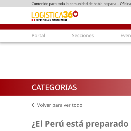
Contenido para toda la comunidad de habla hispana – Oficina
tico peruano
Portal
Secciones
Even
Supply Chain
Inmologíst
Tecnología
Almacenes en
Tendencias
Centros de Di
Actualidad
Parques Logís
CATEGORIAS
Comercio Exterior
Logística S
Tecnologías
Electromovili
Aduanas
Empaques ec
Volver para ver todo
Agentes de carga
Eficiencia ene
¿El Perú está preparado 
Customer Experience
Economía
Tecnologías
Inversiones