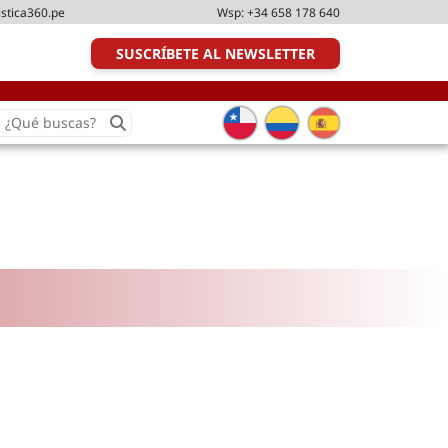
istica360.pe
Wsp:
+34 658 178 640
SUSCRÍBETE AL NEWSLETTER
earch
or:
Transporte y distribución
Última milla
Tecnologías
Transporte multimodal
Management
Perfil logístico
Liderazgo
Metodologías ágiles