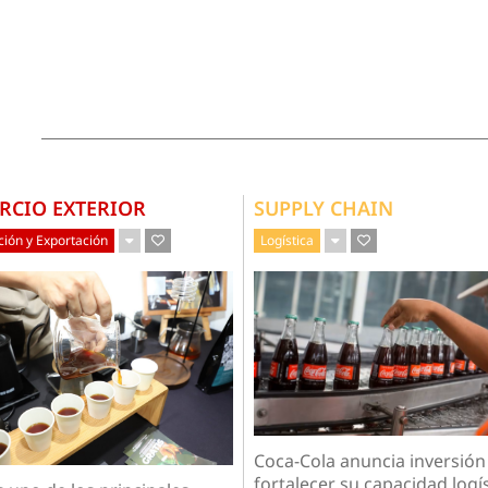
RCIO EXTERIOR
SUPPLY CHAIN
ión y Exportación
Logística
Coca-Cola anuncia inversión
fortalecer su capacidad logíst