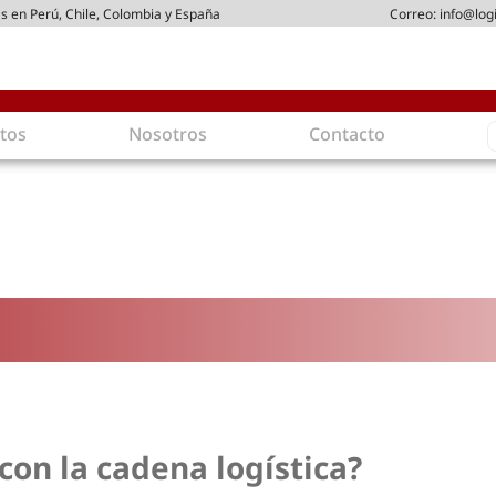
s en Perú, Chile, Colombia y España
Correo:
info@log
S
tos
Nosotros
Contacto
f
ica
Intralogística
 arriendo
Gestión de Inventarios
stribución
Logística de Salida
ticos
Logística Inversa
ostenible
Comercio electrónico
dad
Tendencias
oamigables
Tecnologías
rgética
Última milla
con la cadena logística?