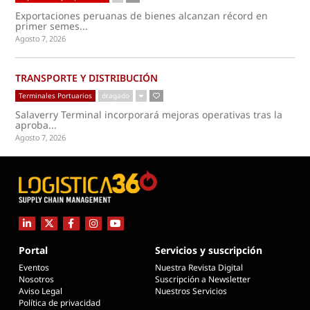
Exportaciones peruanas de bienes alcanzan récord en
primer semes...
Agosto 7, 2026
TRANSPORTE Y DISTRIBUCIÓN
Terminales Portuarios
dragado
Salaverry Terminal incorporará mejoras operativas tras la
aproba...
Agosto 7, 2026
Portal
Servicios y suscripción
Eventos
Nuestra Revista Digital
Nosotros
Suscripción a Newsletter
Aviso Legal
Nuestros Servicios
Política de privacidad