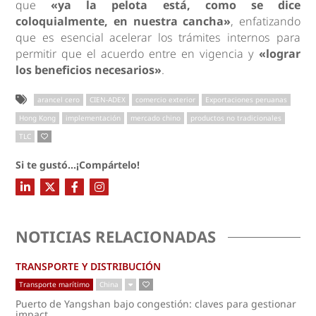
que
«ya la pelota está, como se dice
coloquialmente, en nuestra cancha»
, enfatizando
que es esencial acelerar los trámites internos para
permitir que el acuerdo entre en vigencia y
«lograr
los beneficios necesarios»
.
arancel cero
CIEN-ADEX
comercio exterior
Exportaciones peruanas
Hong Kong
implementación
mercado chino
productos no tradicionales
TLC
Si te gustó...¡Compártelo!
NOTICIAS RELACIONADAS
TRANSPORTE Y DISTRIBUCIÓN
Transporte marítimo
China
Puerto de Yangshan bajo congestión: claves para gestionar
impact...