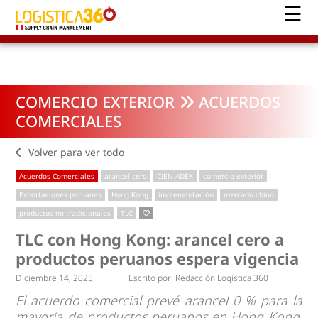
COMERCIO EXTERIOR
ACUERDOS
COMERCIALES
Volver para ver todo
Acuerdos Comerciales
arancel cero
CIEN-ADEX
comercio exterior
Exportaciones peruanas
Hong Kong
implementación
mercado chino
productos no tradicionales
TLC
TLC con Hong Kong: arancel cero a
productos peruanos espera vigencia
Diciembre 14, 2025
Escrito por:
Redacción Logística 360
El acuerdo comercial prevé arancel 0 % para la
mayoría de productos peruanos en Hong Kong,