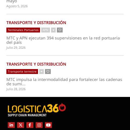
mayo
Agosto 5, 2026
TRANSPORTE Y DISTRIBUCIÓN
Terminales Portuarios
APN
MTC y APN ejecutan 394 supervisiones en la red portuaria
del país
Julio 29, 2026
TRANSPORTE Y DISTRIBUCIÓN
Transporte terrestre
MTC impulsa la intermodalidad para fortalecer las cadenas
de sumi...
Julio 28, 2026