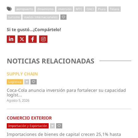
aeropuerto
dinamismo
inversión
MTC
OACI
Piura
Talara
turismo
vuelos internacionales
Si te gustó...¡Compártelo!
NOTICIAS RELACIONADAS
SUPPLY CHAIN
Logística
Coca-Cola anuncia inversión para fortalecer su capacidad
logíst...
Agosto 5, 2026
COMERCIO EXTERIOR
Importación y Exportación
Importaciones de bienes de capital crecen 25,1% hasta