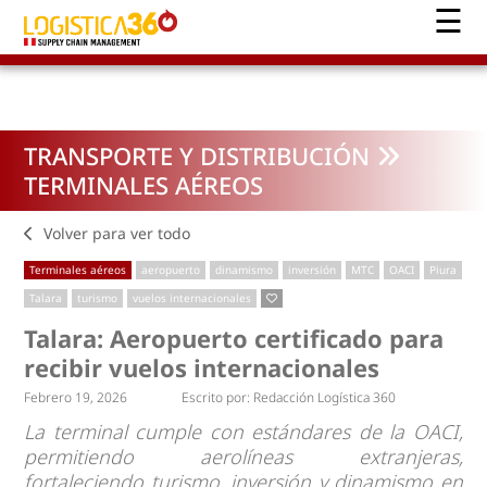
TRANSPORTE Y DISTRIBUCIÓN
TERMINALES AÉREOS
Volver para ver todo
Terminales aéreos
aeropuerto
dinamismo
inversión
MTC
OACI
Piura
Talara
turismo
vuelos internacionales
Talara: Aeropuerto certificado para
recibir vuelos internacionales
Febrero 19, 2026
Escrito por:
Redacción Logística 360
La terminal cumple con estándares de la OACI,
permitiendo aerolíneas extranjeras,
fortaleciendo turismo, inversión y dinamismo en