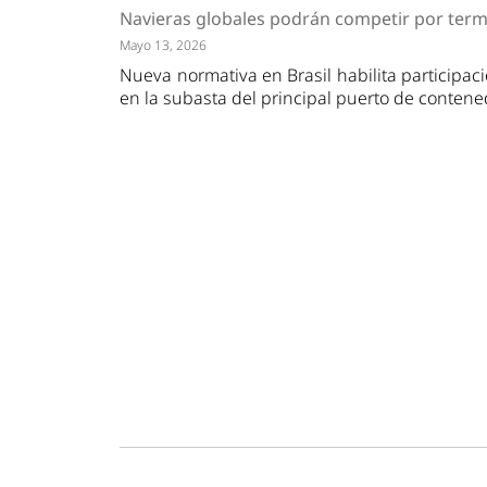
Tendencias
Actuali
Navieras globales podrán competir por term
Estrategias
Minería
Mayo 13, 2026
Nueva normativa en Brasil habilita participa
en la subasta del principal puerto de contene