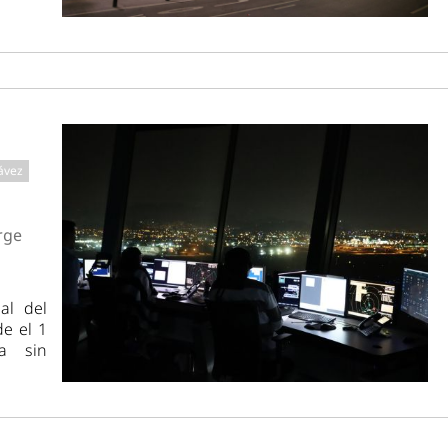
ávez
rge
al del
de el 1
a sin