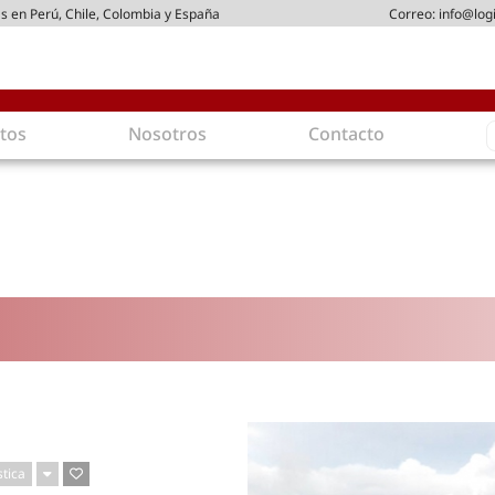
s en Perú, Chile, Colombia y España
Correo:
info@log
S
tos
Nosotros
Contacto
f
gística
Intralogística
es en arriendo
Gestión de Inventarios
 de Distribución
Logística de Salida
 Logísticos
Logística Inversa
ica Sostenible
Comercio electrónico
movilidad
Tendencias
es ecoamigables
Tecnologías
ia energética
Última milla
mía
stica
ones