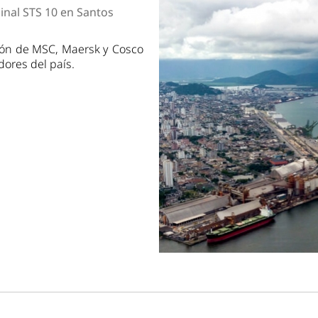
dad
inal STS 10 en Santos
ción de MSC, Maersk y Cosco
dores del país.