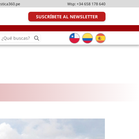
istica360.pe
Wsp:
+34 658 178 640
SUSCRÍBETE AL NEWSLETTER
earch
or:
Transporte y distribución
Última milla
Tecnologías
Transporte multimodal
Management
Perfil logístico
Liderazgo
Metodologías ágiles