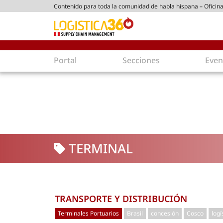
Contenido para toda la comunidad de habla hispana – Oficina
tico peruano
Portal
Secciones
Even
Supply Chain
Inmolo
Tecnología
Almacen
Tendencias
Centros
Actualidad
Parques
TERMINAL
Comercio Exterior
Logíst
Tecnologías
Electro
Aduanas
Empaqu
Agentes de carga
Eficienc
TRANSPORTE Y DISTRIBUCIÓN
Customer Experience
Econo
Terminales Portuarios
Brasil
concesión
Cosco
logí
Tecnologías
Inversi