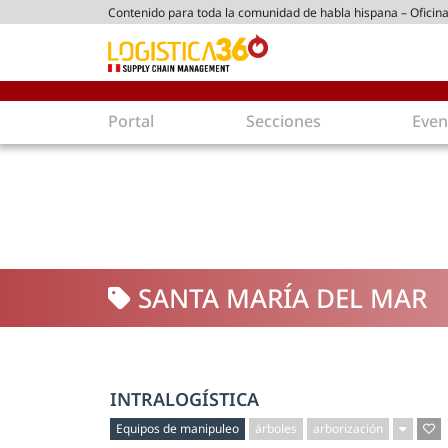
Contenido para toda la comunidad de habla hispana – Oficina
tico peruano
Portal
Secciones
Even
Supply Chain
Inmolo
Tecnología
Almacen
Tendencias
Centros
Actualidad
Parques
SANTA MARÍA DEL MAR
Comercio Exterior
Logíst
Tecnologías
Electro
Aduanas
Empaqu
Agentes de carga
Eficienc
INTRALOGÍSTICA
Customer Experience
Econo
Equipos de manipuleo
árboles
arborización
Tecnologías
Inversi