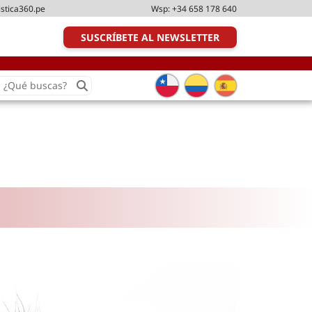
istica360.pe
Wsp:
+34 658 178 640
SUSCRÍBETE AL NEWSLETTER
earch
or:
Transporte y distribución
Última milla
Tecnologías
Transporte multimodal
Management
Perfil logístico
Liderazgo
Metodologías ágiles