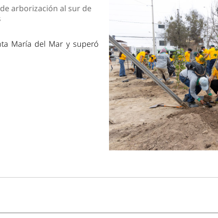
dad
 de arborización al sur de
s
nta María del Mar y superó