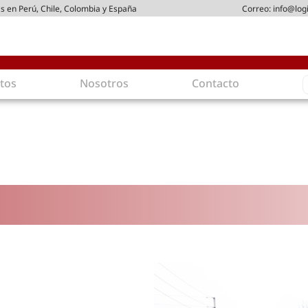
s en Perú, Chile, Colombia y España
Correo:
info@log
S
tos
Nosotros
Contacto
f
gística
Intralogística
es en arriendo
Gestión de Inventarios
 de Distribución
Logística de Salida
 Logísticos
Logística Inversa
ica Sostenible
Comercio electrónico
movilidad
Tendencias
es ecoamigables
Tecnologías
ia energética
Última milla
mía
ones