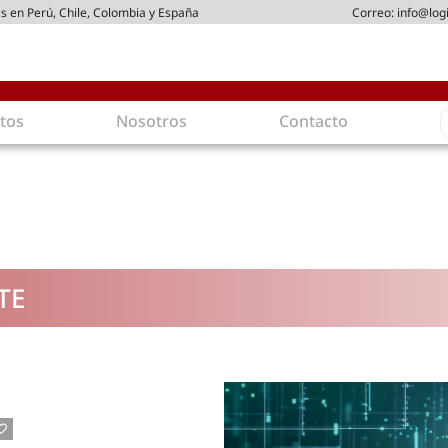
s en Perú, Chile, Colombia y España
Correo:
info@log
S
tos
Nosotros
Contacto
f
gística
Intralogística
es en arriendo
Gestión de Inventarios
 de Distribución
Logística de Salida
 Logísticos
Logística Inversa
TE
ica Sostenible
Comercio electrónico
movilidad
Tendencias
es ecoamigables
Tecnologías
ia energética
Última milla
mía
ones