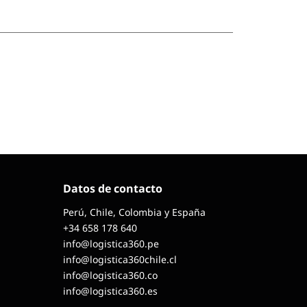
Datos de contacto
Perú, Chile, Colombia y España
+34 658 178 640
info@logistica360.pe
info@logistica360chile.cl
info@logistica360.co
info@logistica360.es