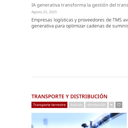
Tendencias
Actuali
IA generativa transforma la gestión del trans
Estrategias
Minería
Agosto 25, 2025
Empresas logísticas y proveedores de TMS av
generativa para optimizar cadenas de suminis
TRANSPORTE Y DISTRIBUCIÓN
Transporte terrestre
Artículo
distribución