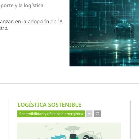
dad
porte y la logística
anzan en la adopción de IA
tro.
LOGÍSTICA SOSTENIBLE
Sostenibilidad y eficiencia energética