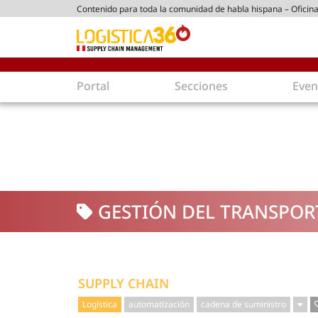
Contenido para toda la comunidad de habla hispana – Oficina
tico peruano
Portal
Secciones
Even
Supply Chain
Inmolo
Tecnología
Almacen
Tendencias
Centros
Actualidad
Parques
GESTIÓN DEL TRANSPOR
Comercio Exterior
Logíst
Tecnologías
Electro
Aduanas
Empaqu
Agentes de carga
Eficienc
SUPPLY CHAIN
Customer Experience
Econo
Logística
automatización
cadena de suministro
Tecnologías
Inversi