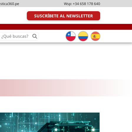
istica360.pe
Wsp:
+34 658 178 640
SUSCRÍBETE AL NEWSLETTER
earch
or:
Transporte y distribución
Última milla
Tecnologías
Transporte multimodal
Management
Perfil logístico
Liderazgo
Metodologías ágiles