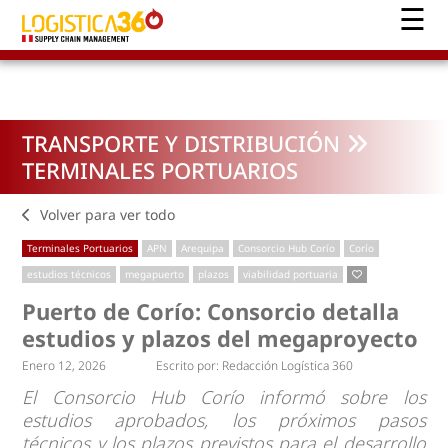
TRANSPORTE Y DISTRIBUCIÓN
TERMINALES PORTUARIOS
Volver para ver todo
Terminales Portuarios
APN
Arequipa
Consorcio Hub Corío
Corío
estudios técnicos
megapuerto
plazos
viabilidad portuaria
Puerto de Corío: Consorcio detalla
estudios y plazos del megaproyecto
Enero 12, 2026
Escrito por:
Redacción Logística 360
El Consorcio Hub Corío informó sobre los
estudios aprobados, los próximos pasos
técnicos y los plazos previstos para el desarrollo