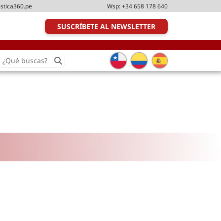
istica360.pe
Wsp:
+34 658 178 640
SUSCRÍBETE AL NEWSLETTER
earch
or:
Transporte y distribución
Última milla
Tecnologías
Transporte multimodal
Management
Perfil logístico
Liderazgo
Metodologías ágiles