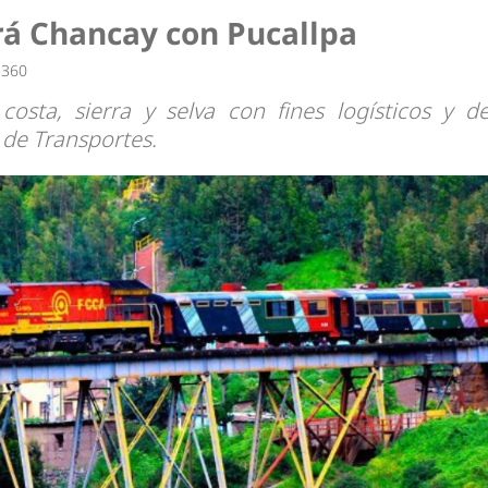
irá Chancay con Pucallpa
 360
costa, sierra y selva con fines logísticos y d
 de Transportes.