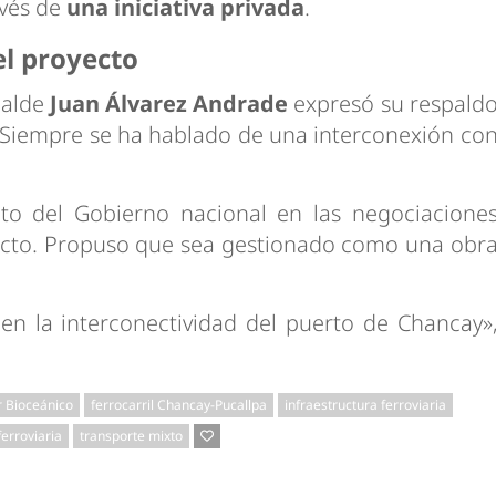
avés de
una iniciativa privada
.
el proyecto
calde
Juan Álvarez Andrade
expresó su respald
. Siempre se ha hablado de una interconexión co
to del Gobierno nacional en las negociacione
yecto. Propuso que sea gestionado como una obr
en la interconectividad del puerto de Chancay»
 Bioceánico
ferrocarril Chancay-Pucallpa
infraestructura ferroviaria
erroviaria
transporte mixto