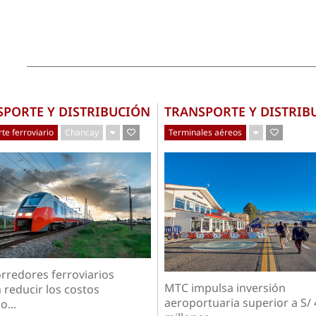
SPORTE Y DISTRIBUCIÓN
TRANSPORTE Y DISTRIB
te ferroviario
Chancay
Terminales aéreos
orredores ferroviarios
MTC impulsa inversión
 reducir los costos
aeroportuaria superior a S/ 
o...