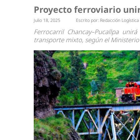
Tendencias
Actualidad
Proyecto ferroviario un
Estrategias
Minería
Julio 18, 2025
Escrito por:
Redacción Logística
Ferrocarril Chancay–Pucallpa unirá 
transporte mixto, según el Ministerio