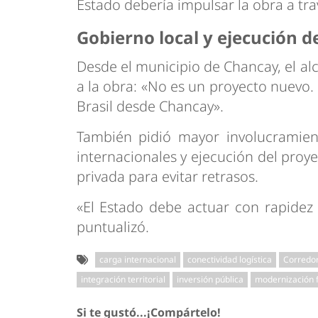
Estado debería impulsar la obra a tr
Gobierno local y ejecución d
Desde el municipio de Chancay, el al
a la obra: «No es un proyecto nuevo
Brasil desde Chancay».
También pidió mayor involucramien
internacionales y ejecución del pro
privada para evitar retrasos.
«El Estado debe actuar con rapidez 
puntualizó.
carga internacional
conectividad logística
Corredor
integración territorial
inversión pública
modernización f
Si te gustó...¡Compártelo!