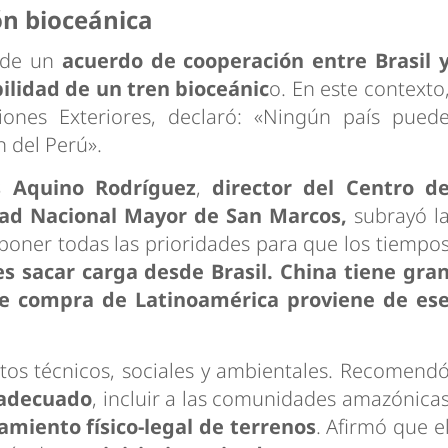
ón bioceánica
 de un
acuerdo de cooperación entre
Brasil 
bilidad de un tren bioceánic
o. En este contexto
iones Exteriores, declaró: «Ningún país pued
n del Perú».
s Aquino Rodríguez
,
director del Centro d
idad Nacional Mayor de San Marcos,
subrayó l
poner todas las prioridades para que los tiempo
 es sacar carga desde Brasil. China tiene gra
ue compra de Latinoamérica proviene de es
etos técnicos, sociales y ambientales. Recomend
 adecuado
, incluir a las comunidades amazónica
amiento físico-legal de terrenos
. Afirmó que e