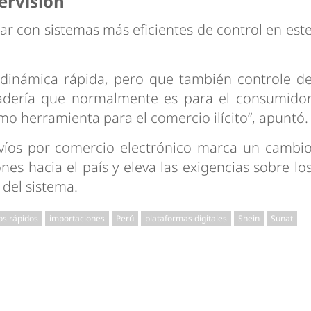
ervisión
ar con sistemas más eficientes de control en est
dinámica rápida, pero que también controle d
adería que normalmente es para el consumido
omo herramienta para el comercio ilícito”, apuntó.
víos por comercio electrónico marca un cambi
ones hacia el país y eleva las exigencias sobre lo
del sistema.
os rápidos
importaciones
Perú
plataformas digitales
Shein
Sunat