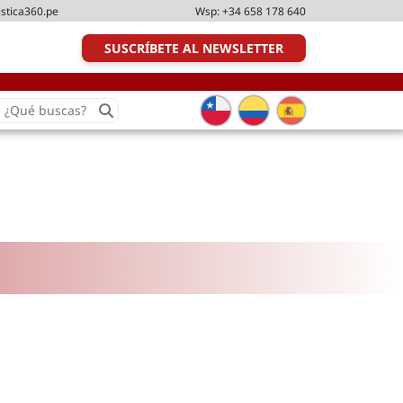
istica360.pe
Wsp:
+34 658 178 640
SUSCRÍBETE AL NEWSLETTER
earch
or:
Transporte y distribución
Última milla
Tecnologías
Transporte multimodal
Management
Perfil logístico
Liderazgo
Metodologías ágiles