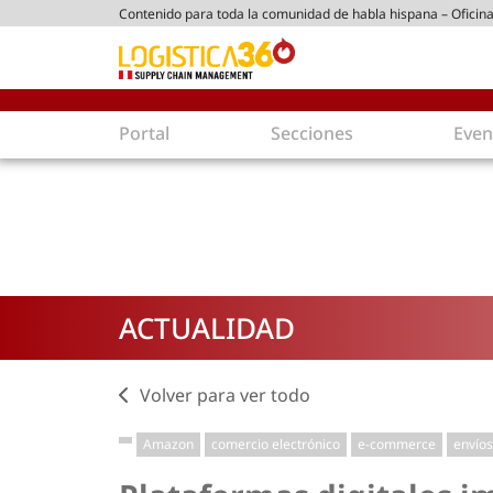
Contenido para toda la comunidad de habla hispana – Oficina
tico peruano
Portal
Secciones
Even
Supply Chain
Inmologíst
Tecnología
Almacenes en
Tendencias
Centros de Di
Actualidad
Parques Logís
ACTUALIDAD
Comercio Exterior
Logística S
Tecnologías
Electromovili
Aduanas
Empaques ec
Volver para ver todo
Agentes de carga
Eficiencia ene
Amazon
comercio electrónico
e-commerce
envíos
Customer Experience
Economía
Tecnologías
Inversiones