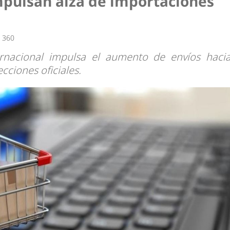
mpulsan alza de importaciones
a 360
rnacional impulsa el aumento de envíos haci
ciones oficiales.