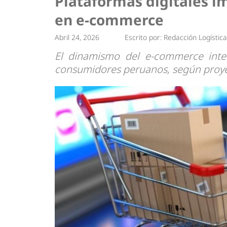
Plataformas digitales i
Tendencias
Actualidad
en e-commerce
Estrategias
Minería
Abril 24, 2026
Escrito por:
Redacción Logístic
El dinamismo del e-commerce inte
consumidores peruanos, según proyec