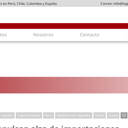
s en Perú, Chile, Colombia y España
Correo:
info@log
S
tos
Nosotros
Contacto
f
ica
Intralogística
 arriendo
Gestión de Inventarios
stribución
Logística de Salida
ticos
Logística Inversa
ostenible
Comercio electrónico
dad
Tendencias
oamigables
Tecnologías
rgética
Última milla
 rápidos
importaciones
Perú
plataformas digitales
Shein
Sunat