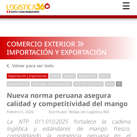
COMERCIO EXTERIOR
IMPORTACIÓN Y EXPORTACIÓN
Volver para ver todo
Importación y Exportación
APEM
calidad
exportación
Inacal
mango fresco
mercados internacionales
NTP 011.010:2025
Perú
Nueva norma peruana asegura
calidad y competitividad del mango
Febrero 5, 2026
Escrito por:
Redacción Logística 360
La NTP 011.010:2025 fortalece la cadena
logística y estándares de mango fresco,
consolidando la presencia peruana en el