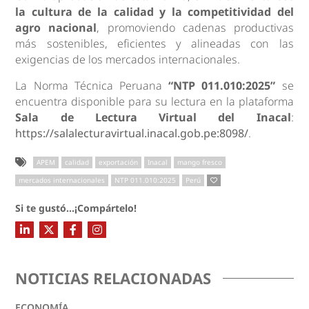
la cultura de la calidad y la competitividad del
agro nacional
, promoviendo cadenas productivas
más sostenibles, eficientes y alineadas con las
exigencias de los mercados internacionales.
La Norma Técnica Peruana
“NTP 011.010:2025”
se
encuentra disponible para su lectura en la plataforma
Sala de Lectura Virtual del Inacal
:
https://salalecturavirtual.inacal.gob.pe:8098/
.
APEM
calidad
exportación
Inacal
mango fresco
mercados internacionales
NTP 011.010:2025
Perú
Si te gustó...¡Compártelo!
NOTICIAS RELACIONADAS
ECONOMÍA