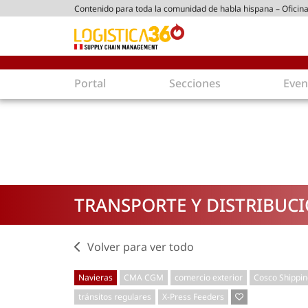
Contenido para toda la comunidad de habla hispana – Oficina
tico peruano
Portal
Secciones
Even
Supply Chain
Inmolo
Tecnología
Almacen
Tendencias
Centros
Actualidad
Parques
TRANSPORTE Y DISTRIBUC
Comercio Exterior
Logíst
Tecnologías
Electro
Aduanas
Empaqu
Volver para ver todo
Agentes de carga
Eficienc
Navieras
CMA CGM
comercio exterior
Cosco Shippin
Customer Experience
Econo
tránsitos regulares
X-Press Feeders
Tecnologías
Inversi