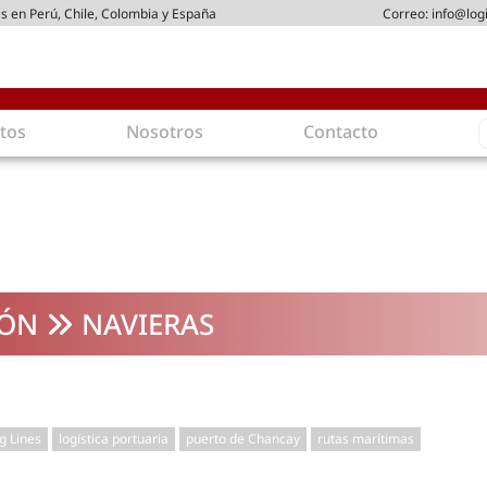
s en Perú, Chile, Colombia y España
Correo:
info@log
S
tos
Nosotros
Contacto
f
gística
Intralogística
es en arriendo
Gestión de Inventarios
 de Distribución
Logística de Salida
 Logísticos
Logística Inversa
IÓN
NAVIERAS
ica Sostenible
Comercio electrónico
movilidad
Tendencias
es ecoamigables
Tecnologías
ia energética
Última milla
g Lines
logística portuaria
puerto de Chancay
rutas marítimas
mía
ones