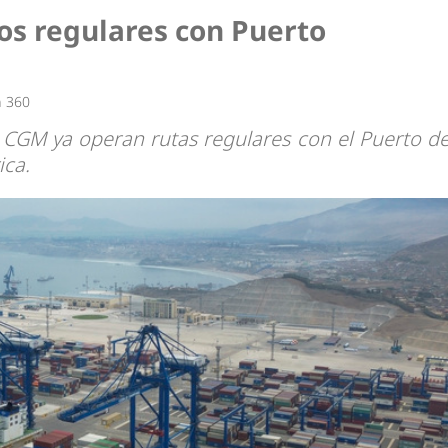
dad
os regulares con Puerto
a 360
 CGM ya operan rutas regulares con el Puerto d
ica.