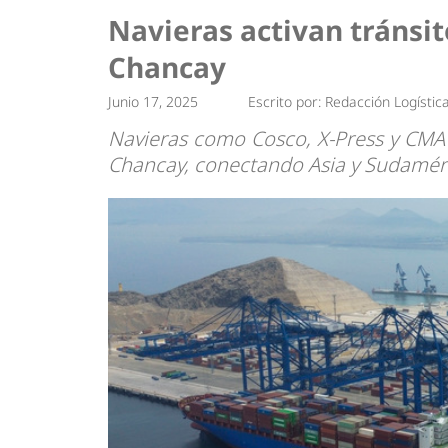
Tendencias
Actuali
Navieras activan tránsit
Estrategias
Minería
Chancay
Junio 17, 2025
Escrito por:
Redacción Logístic
Navieras como Cosco, X-Press y CMA
Chancay, conectando Asia y Sudamér