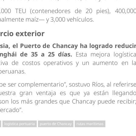
,000 TEU (contenedores de 20 pies), 400,00
palmente maíz— y 3,000 vehículos.
rcio exterior
Asia, el Puerto de Chancay ha logrado reduci
nghái de 35 a 25 días.
Esta mejora logístic
ativa de costos operativos y un aumento en l
peruanas.
be ser complementario”, sostuvo Ríos, al referirs
Nuestra gran ventaja es que ya están llegand
son los más grandes que Chancay puede recibir
ercado”.
logística portuaria
puerto de Chancay
rutas marítimas