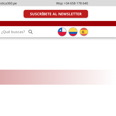
istica360.pe
Wsp:
+34 658 178 640
SUSCRÍBETE AL NEWSLETTER
earch
or:
Transporte y distribución
Última milla
Tecnologías
Transporte multimodal
Management
Perfil logístico
Liderazgo
Metodologías ágiles