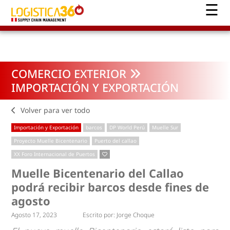
COMERCIO EXTERIOR
IMPORTACIÓN Y EXPORTACIÓN
Volver para ver todo
Importación y Exportación
barcos
DP World Perú
Muelle Sur
Proyecto Muelle Bicentenario
Puerto del callao
XX Foro Internacional de Puertos
Muelle Bicentenario del Callao
podrá recibir barcos desde fines de
agosto
Agosto 17, 2023
Escrito por:
Jorge Choque