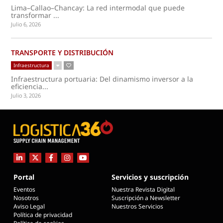
Lima–Callao–Chancay: La red intermodal que puede
transformar ...
Julio 6, 2026
TRANSPORTE Y DISTRIBUCIÓN
Infraestructura
Infraestructura portuaria: Del dinamismo inversor a la
eficiencia...
Julio 3, 2026
Portal
Servicios y suscripción
Eventos
Nuestra Revista Digital
Nosotros
Suscripción a Newsletter
Aviso Legal
Nuestros Servicios
Política de privacidad