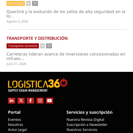
Tecnología
Queclink y la evolución de los sellos de alta seguridad en la
lo...
Agosto 3, 2026
TRANSPORTE Y DISTRIBUCIÓN
Transporte terrestre
Carreteras lideran avance de inversiones concesionadas en
infraes...
Julio 31, 2026
Portal
Servicios y suscripción
Eventos
Nuestra Revista Digital
Nosotros
Suscripción a Newsletter
Aviso Legal
Nuestros Servicios