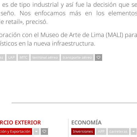
s de tipo industrial y así fue la decisión que s
seño. Nos enfocamos más en los elemento
 retail», precisó.
boración con el Museo de Arte de Lima (MALI) par
sticos en la nueva infraestructura.
ez
LAP
MTC
terminal aéreo
transporte aéreo
RCIO EXTERIOR
ECONOMÍA
ión y Exportación
Inversiones
APP
carreteras