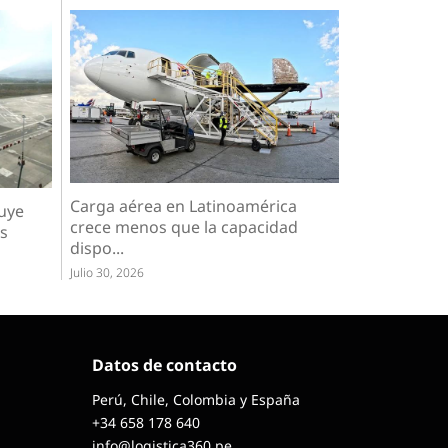
Carga aérea en Latinoamérica
luye
crece menos que la capacidad
os
dispo...
Julio 30, 2026
Datos de contacto
Perú, Chile, Colombia y España
+34 658 178 640
info@logistica360.pe