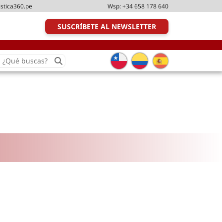
istica360.pe
Wsp:
+34 658 178 640
SUSCRÍBETE AL NEWSLETTER
earch
or:
Transporte y distribución
Última milla
Tecnologías
Transporte multimodal
Management
Perfil logístico
Liderazgo
Metodologías ágiles