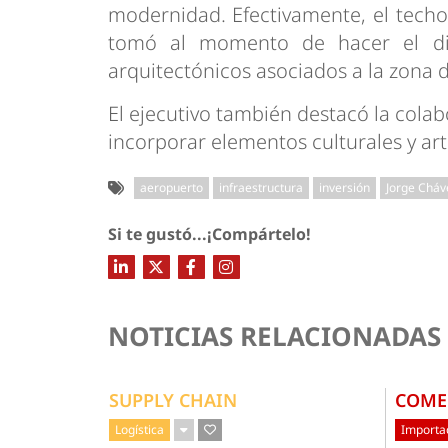
modernidad. Efectivamente, el techo e
tomó al momento de hacer el di
arquitectónicos asociados a la zona de
El ejecutivo también destacó la cola
incorporar elementos culturales y artí
aeropuerto
infraestructura
inversión
Jorge Cháv
Si te gustó...¡Compártelo!
NOTICIAS RELACIONADAS
SUPPLY CHAIN
COME
Logística
Importac