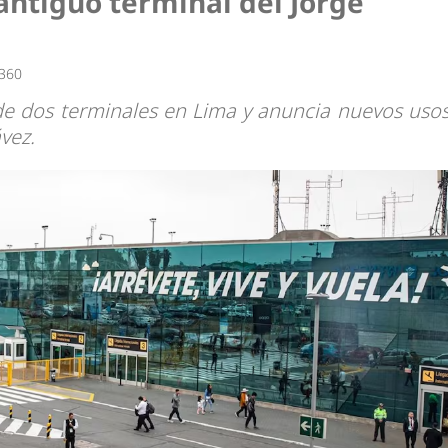
antiguo terminal del Jorge
dad
 360
de dos terminales en Lima y anuncia nuevos uso
vez.