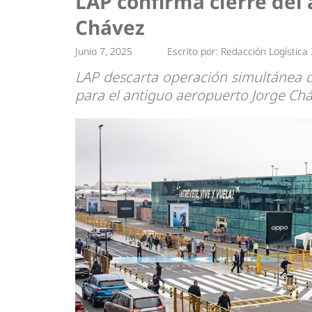
LAP confirma cierre del 
Tendencias
Actuali
Chávez
Estrategias
Minería
Junio 7, 2025
Escrito por:
Redacción Logística
LAP descarta operación simultánea 
para el antiguo aeropuerto Jorge Chá