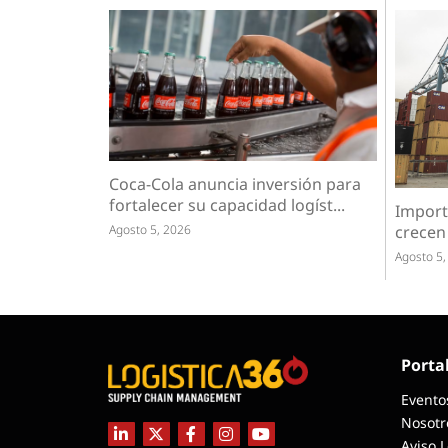
Coca-Cola anuncia inversión para
fortalecer su capacidad logíst...
Import
Agosto 5, 2026
crecen
Agosto 5,
Porta
Evento
Nosotr
Aviso 