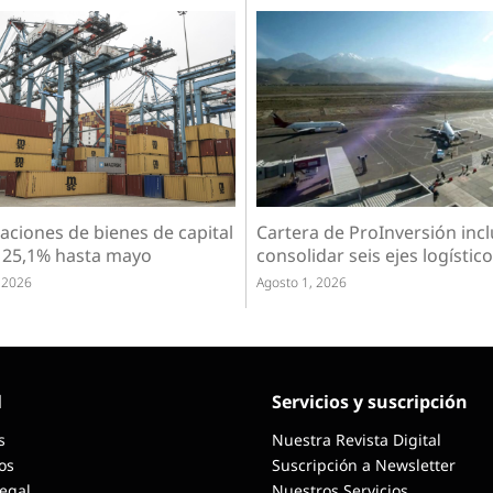
aciones de bienes de capital
Cartera de ProInversión inc
 25,1% hasta mayo
consolidar seis ejes logístic
 2026
Agosto 1, 2026
l
Servicios y suscripción
s
Nuestra Revista Digital
os
Suscripción a Newsletter
Legal
Nuestros Servicios