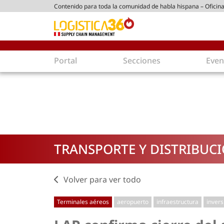
Contenido para toda la comunidad de habla hispana – Oficina
tico peruano
Portal
Secciones
Even
Supply Chain
Inmolo
Tecnología
Almacen
Tendencias
Centros
Actualidad
Parques
TRANSPORTE Y DISTRIBUC
Comercio Exterior
Logíst
Tecnologías
Electro
Aduanas
Empaqu
Volver para ver todo
Agentes de carga
Eficienc
Terminales aéreos
aeropuerto
infraestructura
invers
Customer Experience
Econo
Tecnologías
Inversi