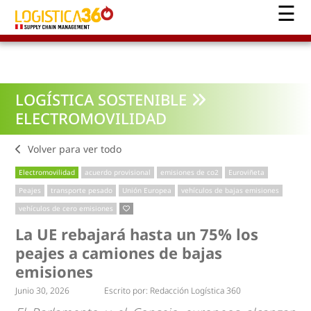
LOGÍSTICA SOSTENIBLE
ELECTROMOVILIDAD
Volver para ver todo
Electromovilidad
acuerdo provisional
emisiones de co2
Euroviñeta
Peajes
transporte pesado
Unión Europea
vehículos de bajas emisiones
vehículos de cero emisiones
La UE rebajará hasta un 75% los
peajes a camiones de bajas
emisiones
Junio 30, 2026
Escrito por:
Redacción Logística 360