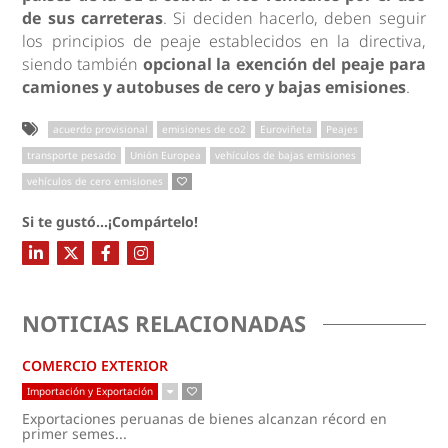
de sus carreteras
. Si deciden hacerlo, deben seguir
los principios de peaje establecidos en la directiva,
siendo también
opcional la exención del peaje para
camiones y autobuses de cero y bajas emisiones
.
acuerdo provisional
emisiones de co2
Euroviñeta
Peajes
transporte pesado
Unión Europea
vehículos de bajas emisiones
vehículos de cero emisiones
Si te gustó...¡Compártelo!
NOTICIAS RELACIONADAS
COMERCIO EXTERIOR
Importación y Exportación
Exportaciones peruanas de bienes alcanzan récord en
primer semes...