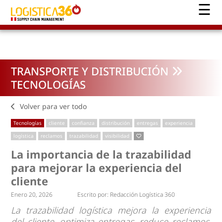
TRANSPORTE Y DISTRIBUCIÓN
TECNOLOGÍAS
Volver para ver todo
Tecnologías
cliente
confianza
distribución
entregas
experiencia
logística
reclamos
trazabilidad
visibilidad
La importancia de la trazabilidad
para mejorar la experiencia del
cliente
Enero 20, 2026
Escrito por:
Redacción Logística 360
La trazabilidad logística mejora la experiencia
del cliente, optimiza entregas, reduce reclamos,