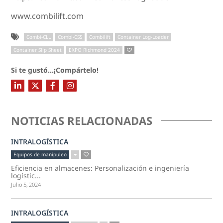
www.combilift.com
Combi-CLL
Combi-CSS
Combilift
Container Log-Loader
Container Slip Sheet
EXPO Richmond 2024
Si te gustó...¡Compártelo!
NOTICIAS RELACIONADAS
INTRALOGÍSTICA
Equipos de manipuleo
Eficiencia en almacenes: Personalización e ingeniería
logístic...
Julio 5, 2024
INTRALOGÍSTICA