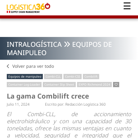
INTRALOGÍSTICA
EQUIPOS DE
MANIPULEO
Volver para ver todo
Equipos de manipuleo
Combi-CLL
Combi-CSS
Combilift
Container Log-Loader
Container Slip Sheet
EXPO Richmond 2024
La gama Combilift crece
Julio 11, 2024
Escrito por:
Redacción Logística 360
El Combi-CLL, de accionamiento
electrohidráulico y con una capacidad de 30
toneladas, ofrece las mismas ventajas en cuanto
a velocidad, seguridad e integridad que el