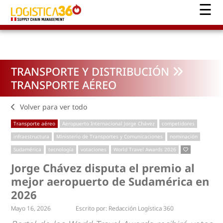
TRANSPORTE Y DISTRIBUCIÓN
TRANSPORTE AÉREO
Volver para ver todo
Transporte aéreo
Aeropuerto Internacional Jorge Chávez
competidores
infraestructura
Ministerio de Transportes y Comunicaciones
nominación
Sudamérica
tecnología
votaciones
World Travel Awards 2026
Jorge Chávez disputa el premio al
mejor aeropuerto de Sudamérica en
2026
Mayo 16, 2026
Escrito por:
Redacción Logística 360