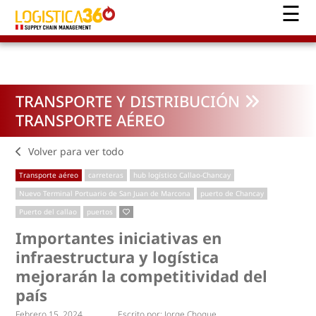
TRANSPORTE Y DISTRIBUCIÓN
TRANSPORTE AÉREO
Volver para ver todo
Transporte aéreo
carreteras
hub logístico Callao-Chancay
Nuevo Terminal Portuario de San Juan de Marcona
puerto de Chancay
Puerto del callao
puertos
Importantes iniciativas en
infraestructura y logística
mejorarán la competitividad del
país
Febrero 15, 2024
Escrito por:
Jorge Choque