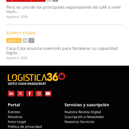
Perú es uno de los principales exportadores de café a nivel
mun...
Agosto 6, 2026
SUPPLY CHAIN
Logística
Coca-Cola anuncia inversión para fortalecer su capacidad
logíst...
Agosto 5, 2026
Portal
Servicios y suscripción
Eventos
Nuestra Revista Digital
Nosotros
Suscripción a Newsletter
Aviso Legal
Nuestros Servicios
Política de privacidad