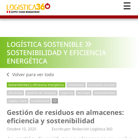
LOGÍSTICA SOSTENIBLE
SOSTENIBILIDAD Y EFICIENCIA
ENERGÉTICA
Volver para ver todo
Sostenibilidad y eficiencia energética
almacenes
economía circular
eficiencia
gestión de residuos
logística
reciclaje
sostenibilidad
supply chain
trazabilidad
Gestión de residuos en almacenes:
eficiencia y sostenibilidad
Octubre 10, 2025
Escrito por:
Redacción Logística 360