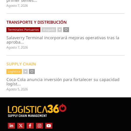
primer semes...
Agosto 7, 2026
TRANSPORTE Y DISTRIBUCIÓN
Terminales Portuarios
dragado
Salaverry Terminal incorporará mejoras operativas tras la
aproba...
Agosto 7, 2026
SUPPLY CHAIN
Logística
Coca-Cola anuncia inversión para fortalecer su capacidad
logíst...
Agosto 5, 2026