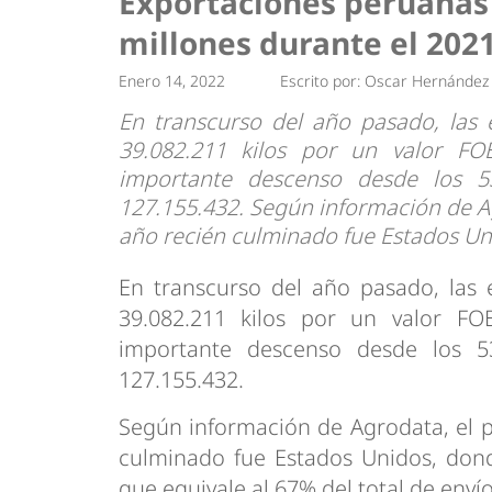
Exportaciones peruanas 
Tendencias
Actuali
millones durante el 202
Estrategias
Minería
Enero 14, 2022
Escrito por:
Oscar Hernández
En transcurso del año pasado, las
39.082.211 kilos por un valor FO
importante descenso desde los 5
127.155.432. Según información de Agr
año recién culminado fue Estados Un
En transcurso del año pasado, las
39.082.211 kilos por un valor FO
importante descenso desde los 5
127.155.432.
Según información de Agrodata, el pr
culminado fue Estados Unidos, dond
que equivale al 67% del total de enví