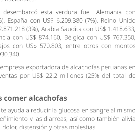
n desembarcó esta verdura fue Alemania co
%), España con US$ 6.209.380 (7%), Reino Unid
.871.218 (3%), Arabia Saudita con US$ 1.418.633
ncia con US$ 874.160, Bélgica con US$ 767.350
ajos con US$ 570.803, entre otros con monto
30.340.
l empresa exportadora de alcachofas peruanas e
entas por US$ 22.2 millones (25% del total d
s comer alcachofas
a, te ayuda a reducir la glucosa en sangre al mism
eñimiento y las diarreas, así como también alivi
dolor, distensión y otras molestias.