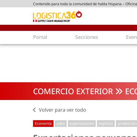
Contenido para toda la comunidad de habla hispana – Oficina
tico peruano
Portal
Secciones
Even
Supply Chain
Inmolo
Tecnología
Almacen
Tendencias
Centros
Actualidad
Parques
COMERCIO EXTERIOR
EC
Comercio Exterior
Logíst
Tecnologías
Electro
Aduanas
Empaqu
Volver para ver todo
Agentes de carga
Eficienc
Economía
adex
exportaciones
logística
producción
Customer Experience
Econo
Tecnologías
Inversi