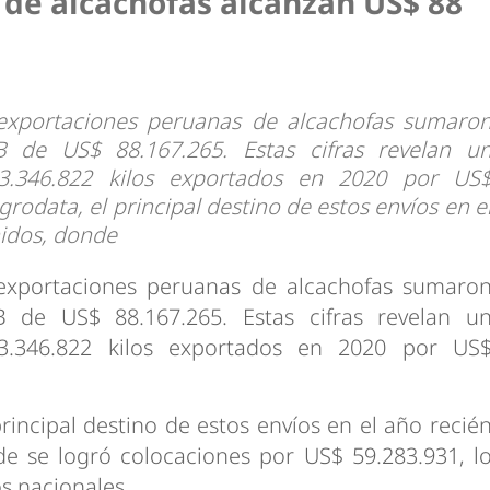
de alcachofas alcanzan US$ 88
dad
1
 exportaciones peruanas de alcachofas sumaro
B de US$ 88.167.265. Estas cifras revelan u
3.346.822 kilos exportados en 2020 por US
odata, el principal destino de estos envíos en e
idos, donde
 exportaciones peruanas de alcachofas sumaro
B de US$ 88.167.265. Estas cifras revelan u
3.346.822 kilos exportados en 2020 por US
incipal destino de estos envíos en el año recié
e se logró colocaciones por US$ 59.283.931, l
os nacionales.