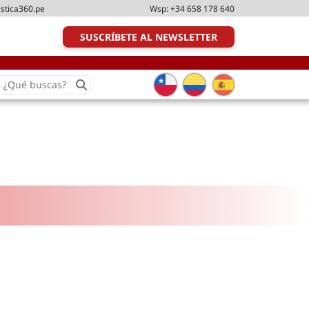
istica360.pe
Wsp:
+34 658 178 640
SUSCRÍBETE AL NEWSLETTER
earch
or:
Transporte y distribución
Última milla
Tecnologías
Transporte multimodal
Management
Perfil logístico
Liderazgo
Metodologías ágiles