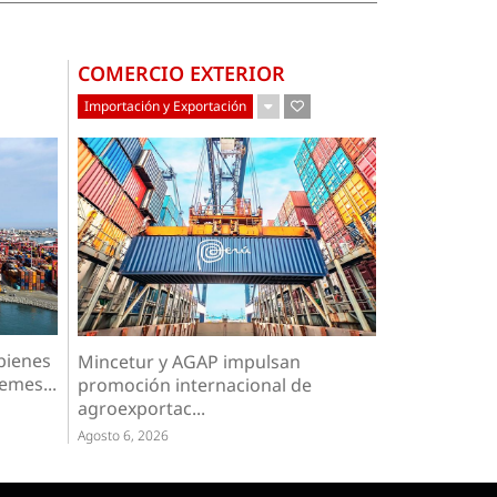
COMERCIO EXTERIOR
Importación y Exportación
bienes
Mincetur y AGAP impulsan
emes...
promoción internacional de
agroexportac...
Agosto 6, 2026