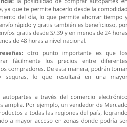
ncia:
la posibilidad de comprar autopartes e
, ya que te permite hacerlo desde la comodida
ento del día, lo que permite ahorrar tiempo 
nvío rápido y gratis también es beneficioso, po
nvíos gratis desde S/.39 y en menos de 24 hora
nos de 48 horas a nivel nacional.
reseñas:
otro punto importante es que lo
r fácilmente los precios entre diferente
tros compradores. De esta manera, podrán toma
y seguras, lo que resultará en una mayo
 autopartes a través del comercio electrónic
s amplia. Por ejemplo, un vendedor de Mercad
roductos a todas las regiones del país, logrand
ndo a mayor acceso en zonas donde podría se