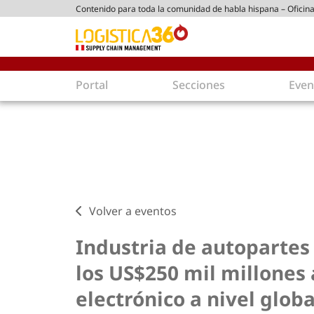
Contenido para toda la comunidad de habla hispana – Oficina
tico peruano
Portal
Secciones
Even
Supply Chain
Inmologíst
Tecnología
Almacenes en
Tendencias
Centros de Di
Actualidad
Parques Logís
Comercio Exterior
Logística S
Volver a eventos
Tecnologías
Electromovili
Aduanas
Empaques ec
Industria de autopartes 
Agentes de carga
Eficiencia ene
los US$250 mil millones 
Customer Experience
Economía
electrónico a nivel globa
Tecnologías
Inversiones