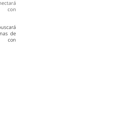
ectará
s con
uscará
anas de
ia con