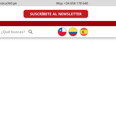
istica360.pe
Wsp:
+34 658 178 640
SUSCRÍBETE AL NEWSLETTER
earch
or:
Transporte y distribución
Última milla
Tecnologías
Transporte multimodal
Management
Perfil logístico
Liderazgo
Metodologías ágiles