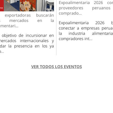
Expoalimentaria 2026 con
proveedores peruano
re
comprado...
 exportadoras buscarán
os mercados en la
Expoalimentaria 2026 b
mentari...
conectar a empresas peru
la industria alimentar
 objetivo de incursionar en
compradores int...
ercados internacionales y
idar la presencia en los ya
...
VER TODOS LOS EVENTOS