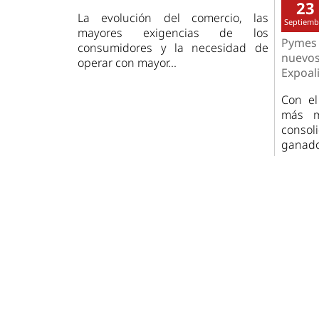
23
La evolución del comercio, las
Septiemb
mayores exigencias de los
Pymes
consumidores y la necesidad de
nuev
operar con mayor...
Expoali
Con el
más m
consol
ganado