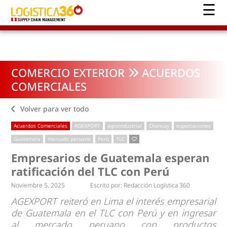
COMERCIO EXTERIOR
ACUERDOS
COMERCIALES
Volver para ver todo
Acuerdos Comerciales
AGEXPORT
agroindustrial
Chancay
exportaciones
Guatemala
mercado peruano
Perú
TLC
Empresarios de Guatemala esperan
ratificación del TLC con Perú
Noviembre 5, 2025
Escrito por:
Redacción Logística 360
AGEXPORT reiteró en Lima el interés empresarial
de Guatemala en el TLC con Perú y en ingresar
al mercado peruano con productos