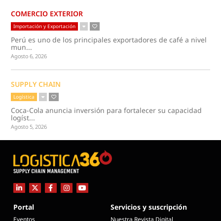
COMERCIO EXTERIOR
Importación y Exportación
Perú es uno de los principales exportadores de café a nivel
mun...
Agosto 6, 2026
SUPPLY CHAIN
Logística
Coca-Cola anuncia inversión para fortalecer su capacidad
logíst...
Agosto 5, 2026
Portal
Servicios y suscripción
Eventos
Nuestra Revista Digital