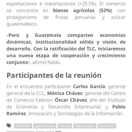
exportaciones e importaciones (+20.5%). El comercio
se concentra en
bienes agrícolas (52%)
, con
protagonismo de frutas peruanas y azúcar
guatemalteco.
«
Perú y Guatemala comparten economías
dinámicas, institucionalidad sólida y visión de
desarrollo. Con la ratificación del TLC, iniciaremos
una nueva etapa de cooperación y crecimiento
conjunto
», afirmó Ralda.
Participantes de la reunión
En el encuentro participaron
Carlos García
, gerente
general de la CCL;
Mónica Chávez
, gerente del Centro
de Comercio Exterior;
Óscar Chávez
, jefe del Instituto
de Economía y Desarrollo Empresarial; y
Pablo
Ramírez
, Innovación y Tecnologías de la Información.
AGEXPORT
agroindustrial
Chancay
exportaciones
Guatemala