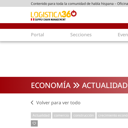
Contenido para toda la comunidad de habla hispana – Oficina
tico peruano
Portal
Secciones
Even
Supply Chain
Inmolo
Tecnología
Almacen
Tendencias
Centros
Actualidad
Parques
ECONOMÍA
ACTUALIDAD
Comercio Exterior
Logíst
Tecnologías
Electro
Aduanas
Empaqu
Volver para ver todo
Agentes de carga
Eficienc
Actualidad
comercio
construcción
crecimiento econ
Customer Experience
Econo
Tecnologías
Inversi