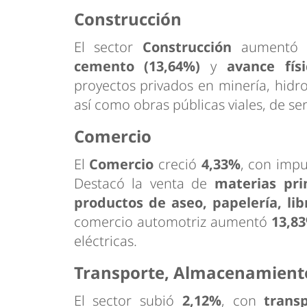
Construcción
El sector
Construcción
aument
cemento (13,64%)
y
avance fís
proyectos privados en minería, hidro
así como obras públicas viales, de ser
Comercio
El
Comercio
creció
4,33%
, con imp
Destacó la venta de
materias pri
productos de aseo, papelería, lib
comercio automotriz aumentó
13,8
eléctricas.
Transporte, Almacenamient
El sector subió
2,12%
, con
trans