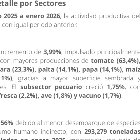
talle por Sectores
o 2025 a enero 2026
, la actividad productiva de
on igual periodo anterior.
incremento de
3,99%
, impulsado principalment
 con mayores producciones de
tomate (63,4%)
ara (23,3%), palta (14,1%), papa (14,1%), maí
11%)
, gracias a mayor superficie sembrada 
les. El
subsector pecuario
creció
1,75%
, co
fresca (2,2%), ave (1,8%) y vacuno (1,7%)
.
,56%
debido al menor desembarque de especie
nsumo humano indirecto, con
293,279 tonelada