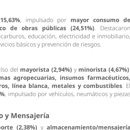
ó
15,63%
, impulsado por
mayor consumo d
ico de obras públicas (24,51%)
. Destacaro
carburos, educación, electricidad e inmobiliario
vicios básicos y prevención de riesgos.
ulso del
mayorista (2,94%)
y
minorista (4,67%)
mas agropecuarias, insumos farmacéuticos
ros, línea blanca, metales y combustibles
. E
3%
, impulsado por vehículos, neumáticos y pieza
o y Mensajería
porte (2,38%)
y
almacenamiento/mensajerí