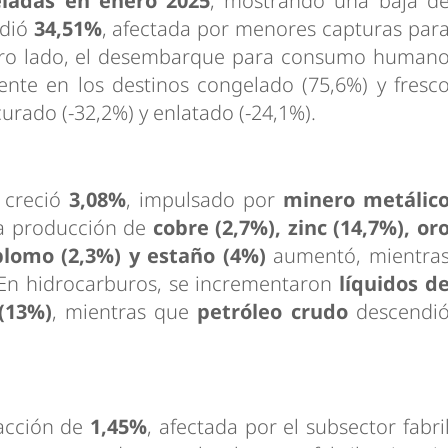
eladas en enero 2025
, mostrando una baja d
ndió
34,51%
, afectada por menores capturas par
tro lado, el desembarque para consumo human
ente en los destinos congelado (75,6%) y fresc
urado (-32,2%) y enlatado (-24,1%).
creció
3,08%
, impulsado por
minero metálic
La producción de
cobre (2,7%), zinc (14,7%), or
 plomo (2,3%) y estaño (4%)
aumentó, mientra
 En hidrocarburos, se incrementaron
líquidos d
 (13%)
, mientras que
petróleo crudo
descendi
acción de
1,45%
, afectada por el subsector fabri