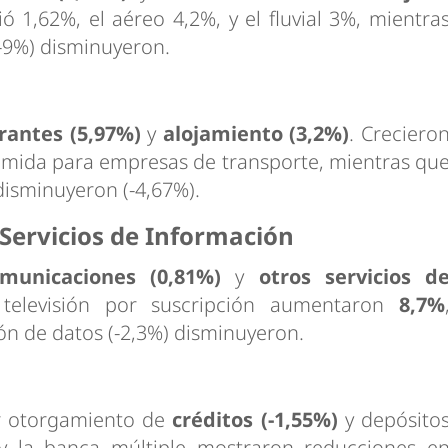
ció 1,62%, el aéreo 4,2%, y el fluvial 3%, mientra
(-9%) disminuyeron.
rantes (5,97%)
y
alojamiento (3,2%)
. Creciero
comida para empresas de transporte, mientras qu
disminuyeron (-4,67%).
Servicios de Información
omunicaciones (0,81%)
y
otros servicios d
 televisión por suscripción aumentaron
8,7%
ión de datos (-2,3%) disminuyeron.
r otorgamiento de
créditos (-1,55%)
y depósito
 y la banca múltiple mostraron reducciones e