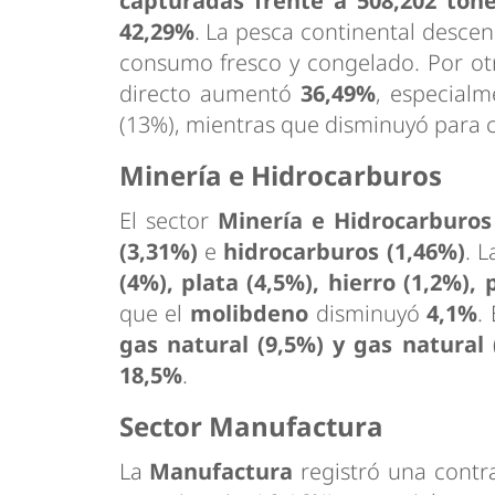
capturadas frente a 508,202 ton
42,29%
. La pesca continental desce
consumo fresco y congelado. Por o
directo aumentó
36,49%
, especialm
(13%), mientras que disminuyó para c
Minería e Hidrocarburos
El sector
Minería e Hidrocarburos
(3,31%)
e
hidrocarburos (1,46%)
. 
(4%), plata (4,5%), hierro (1,2%),
que el
molibdeno
disminuyó
4,1%
.
gas natural (9,5%) y gas natural
18,5%
.
Sector Manufactura
La
Manufactura
registró una contr