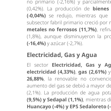
no primario (-2,16%) y parcialment
(0,42%). La producción de
bienes
(-0,04%)
se redujo, mientras que
subsector fabril primario creció po
metales no ferrosos (11,7%)
, refi
(1,8%), aunque disminuyeron la p
(-16,4%)
y azúcar (-2,7%).
Electricidad, Gas y Agua
El sector
Electricidad, Gas y A
electricidad (4,33%)
,
gas (2,61%)
26,88%
, la renovable no convenc
aumento del gas se debió a mayor d
(2,1%). La producción de agua po
(9,5%) y Sedapal (1,1%)
, mientras 
Huancayo (-4%) y EPS Sedaloreto (