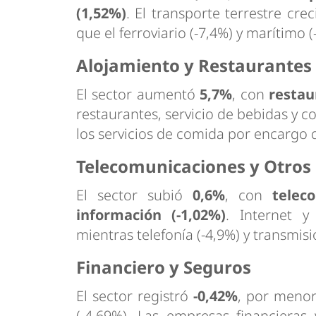
(1,52%)
. El transporte terrestre cre
que el ferroviario (-7,4%) y marítimo 
Alojamiento y Restaurantes
El sector aumentó
5,7%
, con
restau
restaurantes, servicio de bebidas y 
los servicios de comida por encargo 
Telecomunicaciones y Otros 
El sector subió
0,6%
, con
telec
información (-1,02%)
. Internet y
mientras telefonía (-4,9%) y transmis
Financiero y Seguros
El sector registró
-0,42%
, por meno
(-4,69%). Las empresas financieras