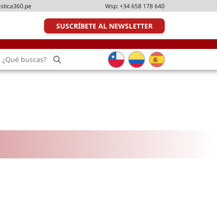
istica360.pe
Wsp:
+34 658 178 640
SUSCRÍBETE AL NEWSLETTER
earch
or:
Transporte y distribución
Última milla
Tecnologías
Transporte multimodal
Management
Perfil logístico
Liderazgo
Metodologías ágiles