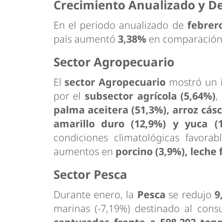
Crecimiento Anualizado y De
En el periodo anualizado de
febrer
país aumentó
3,38%
en comparación c
Sector Agropecuario
El
sector Agropecuario
mostró un 
por el
subsector agrícola (5,64%)
,
palma aceitera (51,3%), arroz cásc
amarillo duro (12,9%) y yuca (
condiciones climatológicas favorab
aumentos en
porcino (3,9%), leche 
Sector Pesca
Durante enero, la
Pesca
se redujo
9
marinas (-7,19%) destinado al co