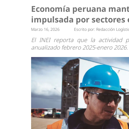
Tendencias
Actuali
Economía peruana manti
Estrategias
Minería
impulsada por sectores 
Marzo 16, 2026
Escrito por:
Redacción Logísti
El INEI reporta que la actividad 
anualizado febrero 2025-enero 2026.