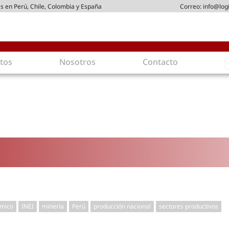
s en Perú, Chile, Colombia y España
Correo:
info@log
S
tos
Nosotros
Contacto
f
gística
Intralogística
es en arriendo
Gestión de Inventarios
 de Distribución
Logística de Salida
 Logísticos
Logística Inversa
ica Sostenible
Comercio electrónico
movilidad
Tendencias
es ecoamigables
Tecnologías
ia energética
Última milla
ómico
INEI
minería
Perú
producción nacional
sectores productivos
mía
ones