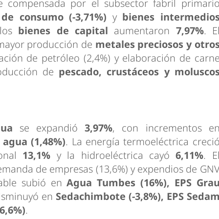
e compensada por el subsector fabril primari
 de consumo (-3,71%)
y
bienes intermedio
 los
bienes de capital
aumentaron
7,97%
. E
r mayor producción de
metales preciosos y otro
nación de petróleo (2,4%) y elaboración de carn
roducción de
pescado, crustáceos y molusco
gua
se expandió
3,97%
, con incrementos e
y
agua (1,48%)
. La energía termoeléctrica creci
ional
13,1%
y la hidroeléctrica cayó
6,11%
. E
emanda de empresas (13,6%) y expendios de GN
table subió en
Agua Tumbes (16%), EPS Gra
disminuyó en
Sedachimbote (-3,8%), EPS Seda
-6,6%)
.