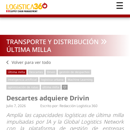
TRANSPORTE Y DISTRIBUCIÓN
ÚLTIMA MILLA
Volver para ver todo
Última milla
Descartes
Drivin
gestión de despachos
inteligencia artificial
logística urbana
Machine Learning
optimización de rutas
última milla
Descartes adquiere Drivin
Julio 7, 2026
Escrito por:
Redacción Logística 360
Amplía las capacidades logísticas de última milla
impulsadas por IA y la Global Logistics Network
con la plataforma de gestión de entregas