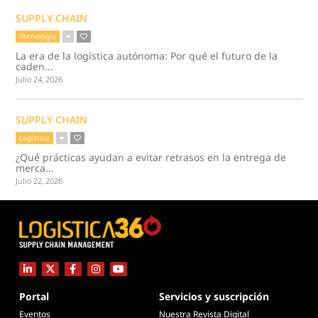
SUPPLY CHAIN
Tecnología
La era de la logística autónoma: Por qué el futuro de la
caden...
Julio 24, 2026
SUPPLY CHAIN
Logística
¿Qué prácticas ayudan a evitar retrasos en la entrega de
merca...
Julio 22, 2026
Portal
Servicios y suscripción
Eventos
Nuestra Revista Digital