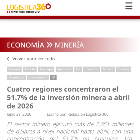
ECONOMÍA
MINERÍA
Volver para ver todo
Minería
Áncash
Arequipa
ejecución
Ica
inversión
Minem
minería
Moquegua
presupuesto
Cuatro regiones concentraron el
51.7% de la inversión minera a abril
de 2026
Junio 29, 2026
Escrito por:
Redacción Logística 360
El sector minero ejecutó más de 2,051 millones
de dólares a nivel nacional hasta abril, con una
concentración del 51.7% en Arequipa, Ica,