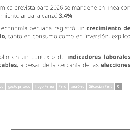
mica prevista para 2026 se mantiene en línea co
cimiento anual alcanzó
3.4%
.
a economía peruana registró un
crecimiento d
do
, tanto en consumo como en inversión, explic
olló en un contexto de
indicadores laborale
tables
, a pesar de la cercanía de las
eleccione
co
gasto privado
Hugo Perea
Perú
petróleo
Situación Perú