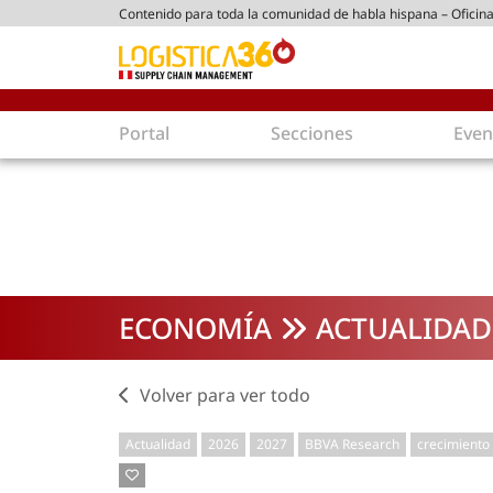
Contenido para toda la comunidad de habla hispana – Oficina
tico peruano
Portal
Secciones
Even
Supply Chain
Inmolo
Tecnología
Almacen
Tendencias
Centros
Actualidad
Parques
ECONOMÍA
ACTUALIDAD
Comercio Exterior
Logíst
Tecnologías
Electro
Aduanas
Empaqu
Volver para ver todo
Agentes de carga
Eficienc
Actualidad
2026
2027
BBVA Research
crecimiento
Customer Experience
Econo
Tecnologías
Inversi