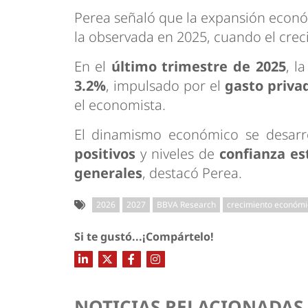
Perea señaló que la expansión econó
la observada en 2025, cuando el cre
En el
último trimestre de 2025
, l
3.2%
, impulsado por el
gasto priva
el economista.
El dinamismo económico se desarr
positivos
y niveles de
confianza es
generales
, destacó Perea.
2026
2027
BBVA Research
crecimiento económi
Si te gustó...¡Compártelo!
NOTICIAS RELACIONADAS