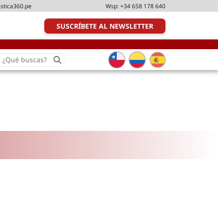
istica360.pe
Wsp:
+34 658 178 640
SUSCRÍBETE AL NEWSLETTER
earch
or:
Transporte y distribución
Última milla
Tecnologías
Transporte multimodal
Management
Perfil logístico
Liderazgo
Metodologías ágiles