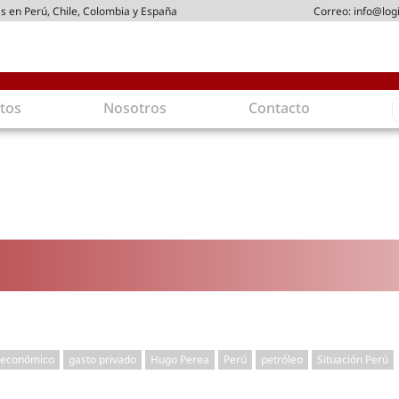
s en Perú, Chile, Colombia y España
Correo:
info@log
S
tos
Nosotros
Contacto
f
gística
Intralogística
es en arriendo
Gestión de Inventarios
 de Distribución
Logística de Salida
 Logísticos
Logística Inversa
ica Sostenible
Comercio electrónico
movilidad
Tendencias
es ecoamigables
Tecnologías
ia energética
Última milla
 económico
gasto privado
Hugo Perea
Perú
petróleo
Situación Perú
mía
ones