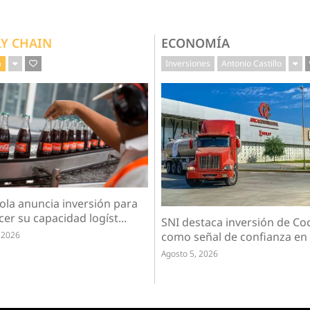
LY CHAIN
ECONOMÍA
a
Inversiones
Antonio Castillo
ola anuncia inversión para
cer su capacidad logíst...
SNI destaca inversión de Co
 2026
como señal de confianza en e
Agosto 5, 2026