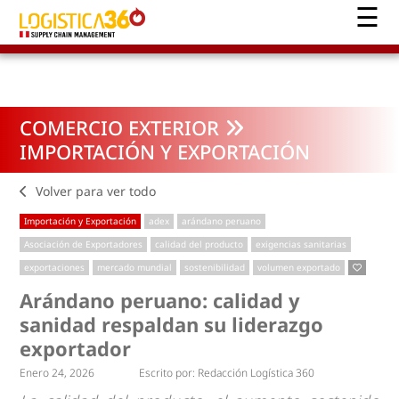
COMERCIO EXTERIOR
IMPORTACIÓN Y EXPORTACIÓN
Volver para ver todo
Importación y Exportación
adex
arándano peruano
Asociación de Exportadores
calidad del producto
exigencias sanitarias
exportaciones
mercado mundial
sostenibilidad
volumen exportado
Arándano peruano: calidad y
sanidad respaldan su liderazgo
exportador
Enero 24, 2026
Escrito por:
Redacción Logística 360