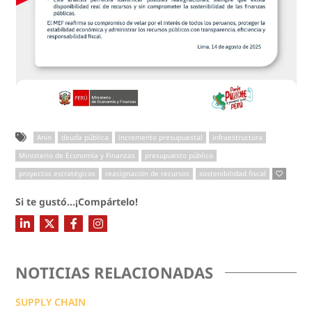
Anin
deuda pública
incremento presupuestal
infraestructura
Ministerio de Economía y Finanzas
presupuesto público
proyectos estratégicos
reasignación de recursos
sostenibilidad fiscal
Si te gustó...¡Compártelo!
NOTICIAS RELACIONADAS
SUPPLY CHAIN