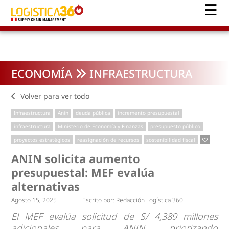
ECONOMÍA
INFRAESTRUCTURA
Volver para ver todo
Infraestructura
Anin
deuda pública
incremento presupuestal
infraestructura
Ministerio de Economía y Finanzas
presupuesto público
proyectos estratégicos
reasignación de recursos
sostenibilidad fiscal
ANIN solicita aumento
presupuestal: MEF evalúa
alternativas
Agosto 15, 2025
Escrito por:
Redacción Logística 360
El MEF evalúa solicitud de S/ 4,389 millones
adicionales para ANIN, priorizando