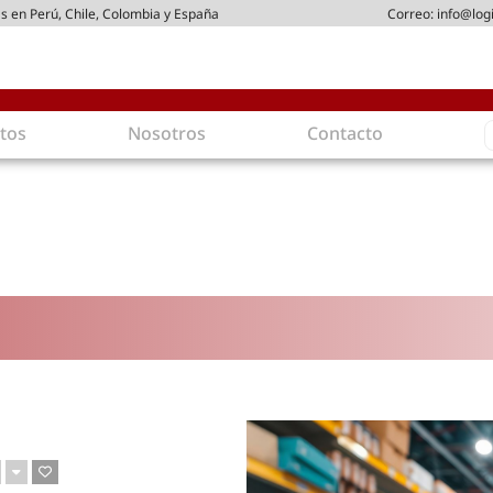
s en Perú, Chile, Colombia y España
Correo:
info@log
S
tos
Nosotros
Contacto
f
gística
Intralogística
es en arriendo
Gestión de Inventarios
 de Distribución
Logística de Salida
 Logísticos
Logística Inversa
ica Sostenible
Comercio electrónico
movilidad
Tendencias
es ecoamigables
Tecnologías
ia energética
Última milla
mía
ones