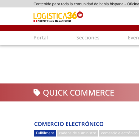
Contenido para toda la comunidad de habla hispana – Oficina
tico peruano
Portal
Secciones
Even
Supply Chain
Inmolo
Tecnología
Almacen
Tendencias
Centros
Actualidad
Parques
QUICK COMMERCE
Comercio Exterior
Logíst
Tecnologías
Electro
Aduanas
Empaqu
Agentes de carga
Eficienc
COMERCIO ELECTRÓNICO
Customer Experience
Econo
Fullfilment
cadena de suministro
comercio electrónico
Tecnologías
Inversi