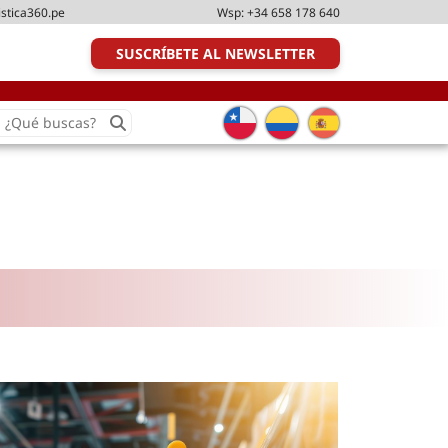
istica360.pe
Wsp:
+34 658 178 640
SUSCRÍBETE AL NEWSLETTER
earch
or:
Transporte y distribución
Última milla
Tecnologías
Transporte multimodal
Management
Perfil logístico
Liderazgo
Metodologías ágiles