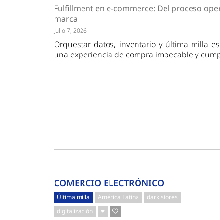
Tendencias
Actuali
Fulfillment en e-commerce: Del proceso opera
Estrategias
Minería
marca
Julio 7, 2026
Orquestar datos, inventario y última milla es
una experiencia de compra impecable y cumpli
COMERCIO ELECTRÓNICO
Última milla
América Latina
dark stores
digitalización