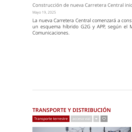
Tendencias
Actuali
Construcción de nueva Carretera Central ini
Estrategias
Minería
Mayo 19, 2025
La nueva Carretera Central comenzará a const
un esquema híbrido G2G y APP, según el Mi
Comunicaciones.
TRANSPORTE Y DISTRIBUCIÓN
Transporte terrestre
acceso vial