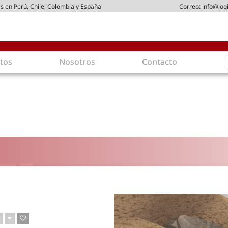
s en Perú, Chile, Colombia y España
Correo:
info@log
S
tos
Nosotros
Contacto
f
gística
Intralogística
es en arriendo
Gestión de Inventarios
 de Distribución
Logística de Salida
 Logísticos
Logística Inversa
ica Sostenible
Comercio electrónico
movilidad
Tendencias
es ecoamigables
Tecnologías
ia energética
Última milla
mía
ones