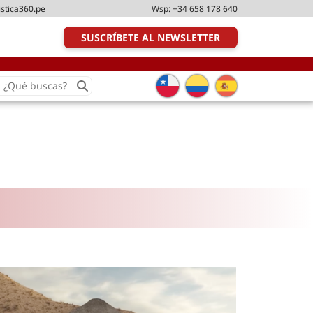
istica360.pe
Wsp:
+34 658 178 640
SUSCRÍBETE AL NEWSLETTER
earch
or:
Transporte y distribución
Última milla
Tecnologías
Transporte multimodal
Management
Perfil logístico
Liderazgo
Metodologías ágiles