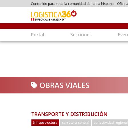
Contenido para toda la comunidad de habla hispana – Oficina
tico peruano
Portal
Secciones
Even
Supply Chain
Inmolo
Tecnología
Almacen
Tendencias
Centros
Actualidad
Parques
OBRAS VIALES
Comercio Exterior
Logíst
Tecnologías
Electro
Aduanas
Empaqu
Agentes de carga
Eficienc
TRANSPORTE Y DISTRIBUCIÓN
Customer Experience
Econo
Infraestructura
carretera central
conectividad regional
Tecnologías
Inversi