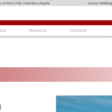
s en Perú, Chile, Colombia y España
Correo:
info@log
S
tos
Nosotros
Contacto
f
gística
Intralogística
es en arriendo
Gestión de Inventarios
 de Distribución
Logística de Salida
 Logísticos
Logística Inversa
ica Sostenible
Comercio electrónico
movilidad
Tendencias
es ecoamigables
Tecnologías
ia energética
Última milla
mía
ones