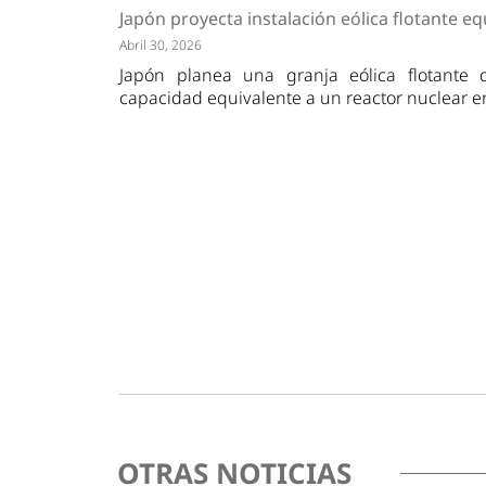
Tendencias
Actuali
Japón proyecta instalación eólica flotante eq
Estrategias
Minería
Abril 30, 2026
Japón planea una granja eólica flotant
capacidad equivalente a un reactor nuclear en
OTRAS NOTICIAS