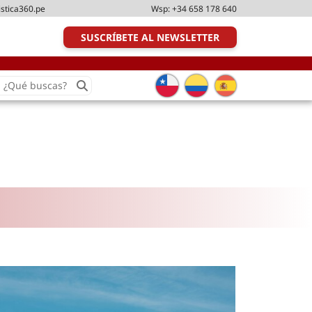
istica360.pe
Wsp:
+34 658 178 640
SUSCRÍBETE AL NEWSLETTER
earch
or:
Transporte y distribución
Última milla
Tecnologías
Transporte multimodal
Management
Perfil logístico
Liderazgo
Metodologías ágiles