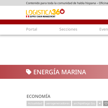
Contenido para toda la comunidad de habla hispana – Oficina
tico peruano
Portal
Secciones
Even
Supply Chain
Inmolo
Tecnología
Almacen
Tendencias
Centros
Actualidad
Parques
ENERGÍA MARINA
Comercio Exterior
Logíst
Tecnologías
Electro
Aduanas
Empaqu
Agentes de carga
Eficienc
ECONOMÍA
Customer Experience
Econo
Actualidad
aerogeneradores
archipiélago Izu
Tecnologías
Inversi