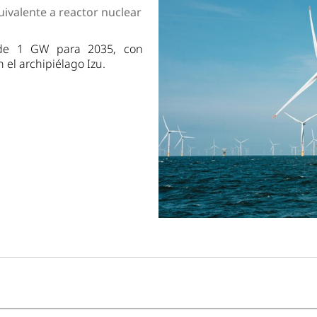
dad
uivalente a reactor nuclear
e de 1 GW para 2035, con
 el archipiélago Izu.