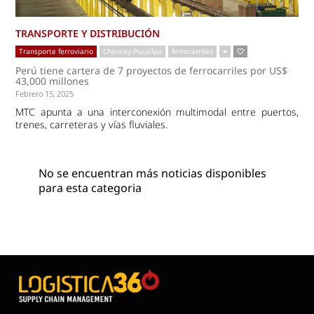
TRANSPORTE Y DISTRIBUCIÓN
Transporte ferroviario
Chancay-Pucallpa
ferrocarriles
Perú tiene cartera de 7 proyectos de ferrocarriles por US$
43,000 millones
Febrero 15, 2025
MTC apunta a una interconexión multimodal entre puertos,
trenes, carreteras y vías fluviales.
No se encuentran más noticias disponibles
para esta categoria