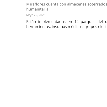
Tendencias
Actuali
Miraflores cuenta con almacenes soterrado
Estrategias
Minería
humanitaria
Mayo 22, 2026
Están implementados en 14 parques del dis
herramientas, insumos médicos, grupos electr