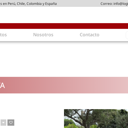
s en Perú, Chile, Colombia y España
Correo:
info@log
S
tos
Nosotros
Contacto
f
gística
Intralogística
es en arriendo
Gestión de Inventarios
 de Distribución
Logística de Salida
 Logísticos
Logística Inversa
TA
ica Sostenible
Comercio electrónico
movilidad
Tendencias
es ecoamigables
Tecnologías
ia energética
Última milla
mía
ones