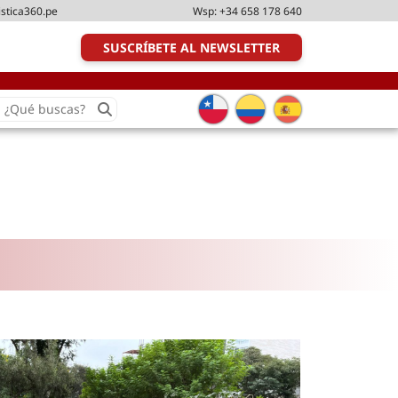
istica360.pe
Wsp:
+34 658 178 640
SUSCRÍBETE AL NEWSLETTER
earch
or:
Transporte y distribución
Última milla
Tecnologías
Transporte multimodal
Management
Perfil logístico
Liderazgo
Metodologías ágiles