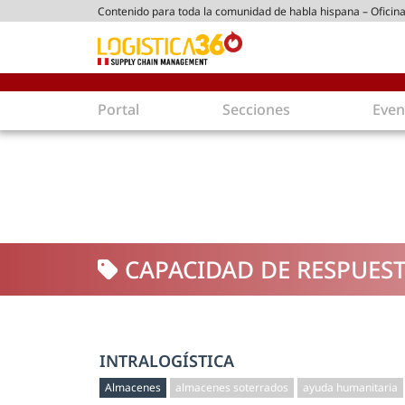
Contenido para toda la comunidad de habla hispana – Oficina
tico peruano
Portal
Secciones
Even
Supply Chain
Inmolo
Tecnología
Almacen
Tendencias
Centros
Actualidad
Parques
CAPACIDAD DE RESPUES
Comercio Exterior
Logíst
Tecnologías
Electro
Aduanas
Empaqu
Agentes de carga
Eficienc
INTRALOGÍSTICA
Customer Experience
Econo
Almacenes
almacenes soterrados
ayuda humanitaria
Tecnologías
Inversi