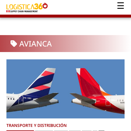
AVIANCA
TRANSPORTE Y DISTRIBUCIÓN