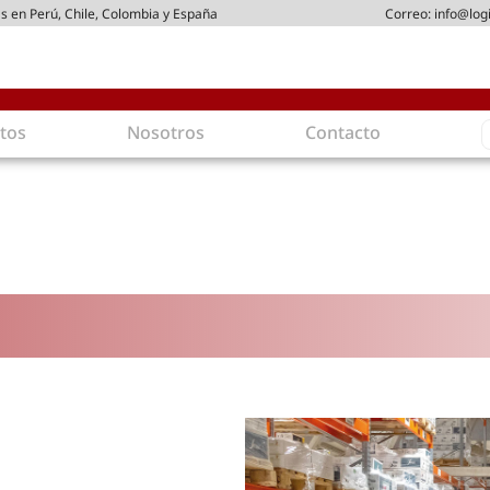
s en Perú, Chile, Colombia y España
Correo:
info@log
S
tos
Nosotros
Contacto
f
gística
Intralogística
es en arriendo
Gestión de Inventarios
 de Distribución
Logística de Salida
 Logísticos
Logística Inversa
ica Sostenible
Comercio electrónico
movilidad
Tendencias
es ecoamigables
Tecnologías
ia energética
Última milla
mía
ones