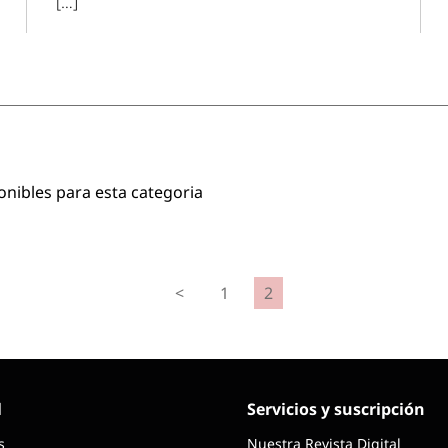
[…]
onibles para esta categoria
<
1
2
l
Servicios y suscripción
s
Nuestra Revista Digital