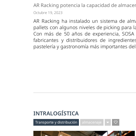
Tendencias
Actuali
AR Racking potencia la capacidad de almace
Estrategias
Minería
Octubre 19, 2023
AR Racking ha instalado un sistema de alm
pallets con algunos niveles de picking para 
Con más de 50 años de experiencia, SOSA 
fabricantes y distribuidores de ingredient
pastelería y gastronomía más importantes de
INTRALOGÍSTICA
Transporte y distribución
almacenaje