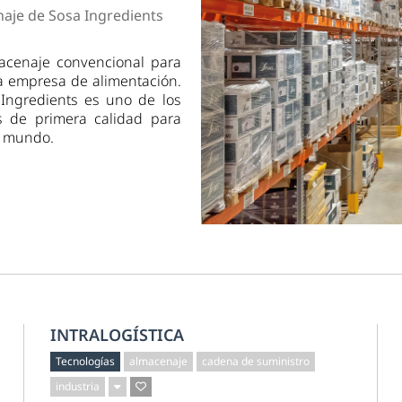
dad
naje de Sosa Ingredients
acenaje convencional para
la empresa de alimentación.
Ingredients es uno de los
es de primera calidad para
l mundo.
INTRALOGÍSTICA
Tecnologías
almacenaje
cadena de suministro
industria