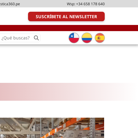
istica360.pe
Wsp:
+34 658 178 640
SUSCRÍBETE AL NEWSLETTER
earch
or:
Transporte y distribución
Última milla
Tecnologías
Transporte multimodal
Management
Perfil logístico
Liderazgo
Metodologías ágiles