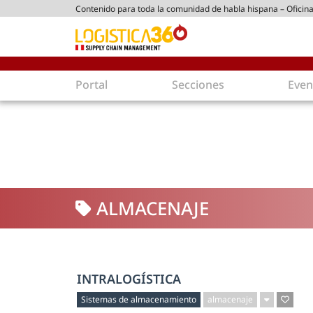
Contenido para toda la comunidad de habla hispana – Oficina
tico peruano
Portal
Secciones
Even
Supply Chain
Inmolo
Tecnología
Almacen
Tendencias
Centros
Actualidad
Parques
ALMACENAJE
Comercio Exterior
Logíst
Tecnologías
Electro
Aduanas
Empaqu
Agentes de carga
Eficienc
INTRALOGÍSTICA
Customer Experience
Econo
Sistemas de almacenamiento
almacenaje
Tecnologías
Inversi