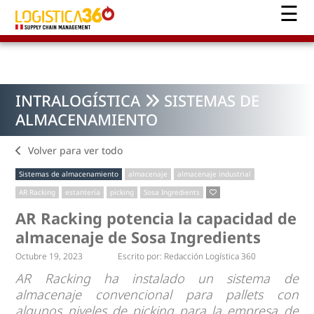
INTRALOGÍSTICA
SISTEMAS DE
ALMACENAMIENTO
Volver para ver todo
Sistemas de almacenamiento
almacenaje
almacenaje industrial
AR Racking
estantería
picking
Sosa Ingredients
AR Racking potencia la capacidad de
almacenaje de Sosa Ingredients
Octubre 19, 2023
Escrito por:
Redacción Logística 360
AR Racking ha instalado un sistema de
almacenaje convencional para pallets con
algunos niveles de picking para la empresa de