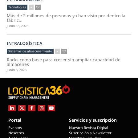
Tecnologías
Más de 2 millones de personas ya han visto por dentro la
fábric...
Junio 18, 2026
INTRALOGÍSTICA
Sistemas de almacenamiento
Racks como base para crecer sin ampliar capacidad de
almacenes
Junio 5, 2026
Portal
Servicios y suscripción
Eventos
Nuestra Revista Digital
Nosotros
Suscripción a Newsletter